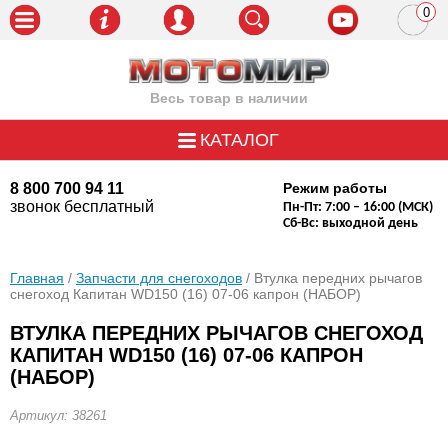
0
пози
Весь товар в наличии
КАТАЛОГ
8 800 700 94 11
Режим работы
звонок бесплатный
Пн-Пт: 7:00 – 16:00 (МСК)
Сб-Вс: выходной день
Главная
/
Запчасти для снегоходов
/ Втулка передних рычагов
снегоход Капитан WD150 (16) 07-06 капрон (НАБОР)
ВТУЛКА ПЕРЕДНИХ РЫЧАГОВ СНЕГОХОД
КАПИТАН WD150 (16) 07-06 КАПРОН
(НАБОР)
Артикул: 38261