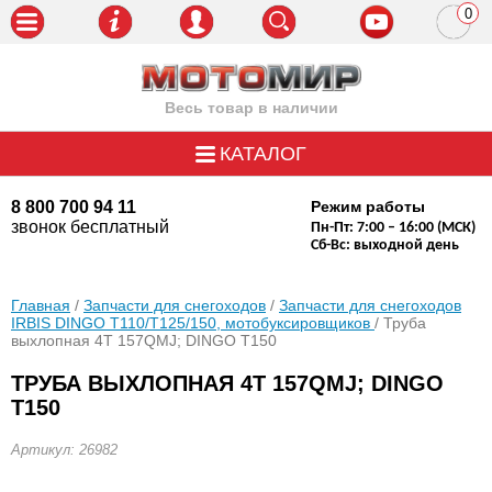
0
пози
Весь товар в наличии
КАТАЛОГ
8 800 700 94 11
Режим работы
звонок бесплатный
Пн-Пт: 7:00 – 16:00 (МСК)
Сб-Вс: выходной день
Главная
/
Запчасти для снегоходов
/
Запчасти для снегоходов
IRBIS DINGO Т110/Т125/150, мотобуксировщиков
/ Труба
выхлопная 4Т 157QMJ; DINGO T150
ТРУБА ВЫХЛОПНАЯ 4Т 157QMJ; DINGO
T150
Артикул: 26982