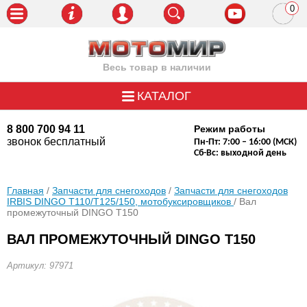
0
пози
Весь товар в наличии
КАТАЛОГ
8 800 700 94 11
Режим работы
звонок бесплатный
Пн-Пт: 7:00 – 16:00 (МСК)
Сб-Вс: выходной день
Главная
/
Запчасти для снегоходов
/
Запчасти для снегоходов
IRBIS DINGO Т110/Т125/150, мотобуксировщиков
/ Вал
промежуточный DINGO Т150
ВАЛ ПРОМЕЖУТОЧНЫЙ DINGO Т150
Артикул: 97971