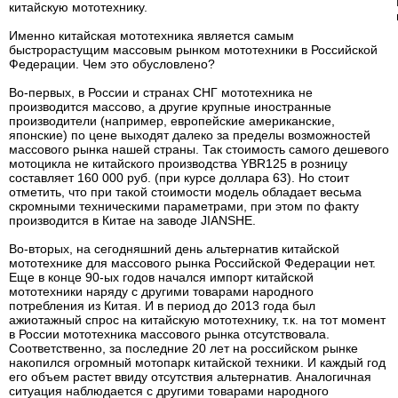
китайскую мототехнику.
Именно китайская мототехника является самым
быстрорастущим массовым рынком мототехники в Российской
Федерации. Чем это обусловлено?
Во-первых, в России и странах СНГ мототехника не
производится массово, а другие крупные иностранные
производители (например, европейские американские,
японские) по цене выходят далеко за пределы возможностей
массового рынка нашей страны. Так стоимость самого дешевого
мотоцикла не китайского производства YBR125 в розницу
составляет 160 000 руб. (при курсе доллара 63). Но стоит
отметить, что при такой стоимости модель обладает весьма
скромными техническими параметрами, при этом по факту
производится в Китае на заводе JIANSHE.
Во-вторых, на сегодняшний день альтернатив китайской
мототехнике для массового рынка Российской Федерации нет.
Еще в конце 90-ых годов начался импорт китайской
мототехники наряду с другими товарами народного
потребления из Китая. И в период до 2013 года был
ажиотажный спрос на китайскую мототехнику, т.к. на тот момент
в России мототехника массового рынка отсутствовала.
Соответственно, за последние 20 лет на российском рынке
накопился огромный мотопарк китайской техники. И каждый год
его объем растет ввиду отсутствия альтернатив. Аналогичная
ситуация наблюдается с другими товарами народного