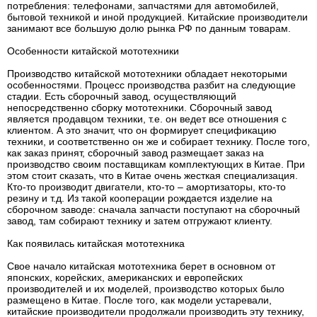
потребления: телефонами, запчастями для автомобилей,
бытовой техникой и иной продукцией. Китайские производители
занимают все большую долю рынка РФ по данным товарам.
Особенности китайской мототехники
Производство китайской мототехники обладает некоторыми
особенностями. Процесс производства разбит на следующие
стадии. Есть сборочный завод, осуществляющий
непосредственно сборку мототехники. Сборочный завод
является продавцом техники, т.е. он ведет все отношения с
клиентом. А это значит, что он формирует спецификацию
техники, и соответственно он же и собирает технику. После того,
как заказ принят, сборочный завод размещает заказ на
производство своим поставщикам комплектующих в Китае. При
этом стоит сказать, что в Китае очень жесткая специализация.
Кто-то производит двигатели, кто-то – амортизаторы, кто-то
резину и т.д. Из такой кооперации рождается изделие на
сборочном заводе: сначала запчасти поступают на сборочный
завод, там собирают технику и затем отгружают клиенту.
Как появилась китайская мототехника
Свое начало китайская мототехника берет в основном от
японских, корейских, американских и европейских
производителей и их моделей, производство которых было
размещено в Китае. После того, как модели устаревали,
китайские производители продолжали производить эту технику,