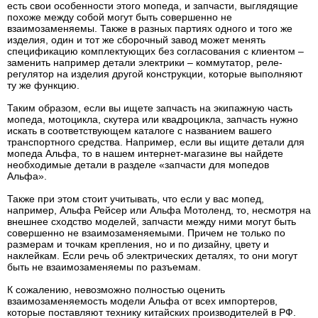
есть свои особенности этого мопеда, и запчасти, выглядящие
похоже между собой могут быть совершенно не
взаимозаменяемы. Также в разных партиях одного и того же
изделия, один и тот же сборочный завод может менять
спецификацию комплектующих без согласования с клиентом –
заменить например детали электрики – коммутатор, реле-
регулятор на изделия другой конструкции, которые выполняют
ту же функцию.
Таким образом, если вы ищете запчасть на экипажную часть
мопеда, мотоцикла, скутера или квадроцикла, запчасть нужно
искать в соответствующем каталоге с названием вашего
транспортного средства. Например, если вы ищите детали для
мопеда Альфа, то в нашем интернет-магазине вы найдете
необходимые детали в разделе «запчасти для мопедов
Альфа».
Также при этом стоит учитывать, что если у вас мопед,
например, Альфа Рейсер или Альфа Мотоленд, то, несмотря на
внешнее сходство моделей, запчасти между ними могут быть
совершенно не взаимозаменяемыми. Причем не только по
размерам и точкам крепления, но и по дизайну, цвету и
наклейкам. Если речь об электрических деталях, то они могут
быть не взаимозаменяемы по разъемам.
К сожалению, невозможно полностью оценить
взаимозаменяемость модели Альфа от всех импортеров,
которые поставляют технику китайских производителей в РФ.