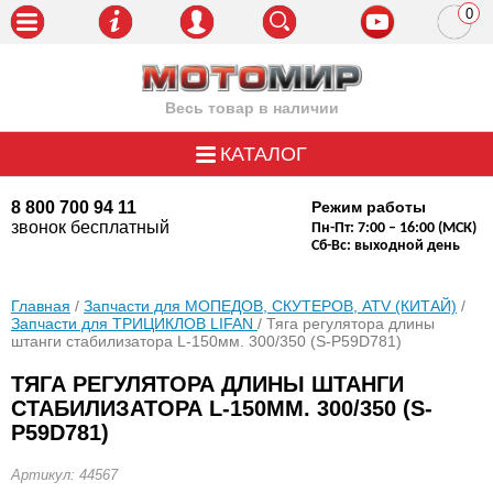
0
пози
Весь товар в наличии
КАТАЛОГ
8 800 700 94 11
Режим работы
звонок бесплатный
Пн-Пт: 7:00 – 16:00 (МСК)
Сб-Вс: выходной день
Главная
/
Запчасти для МОПЕДОВ, СКУТЕРОВ, ATV (КИТАЙ)
/
Запчасти для ТРИЦИКЛОВ LIFAN
/ Тяга регулятора длины
штанги стабилизатора L-150мм. 300/350 (S-P59D781)
ТЯГА РЕГУЛЯТОРА ДЛИНЫ ШТАНГИ
СТАБИЛИЗАТОРА L-150ММ. 300/350 (S-
P59D781)
Артикул: 44567