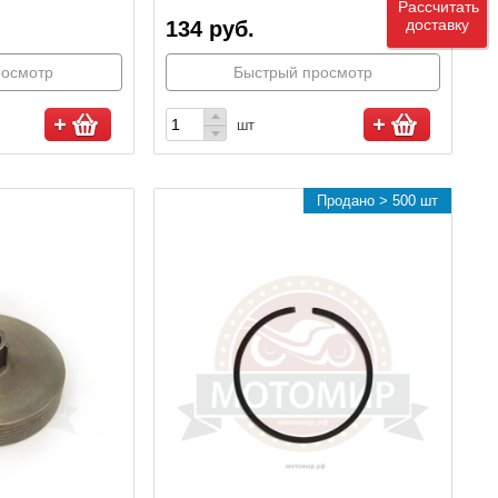
Рассчитать
доставку
134 руб.
росмотр
Быстрый просмотр
шт
Продано > 500 шт