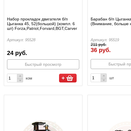
Набор прокладок двигателя б/п
Барабан б/п Цыганка
Цыганка 45, 52(большой) (компл. 6
(Внимание, больше н
шт) Forza,Patriot,Forvard,BGT,Carver
Артикул: 95528
Артикул: 95519
211 руб.
36 руб.
24 руб.
Быстрый п
Быстрый просмотр
шт
ком