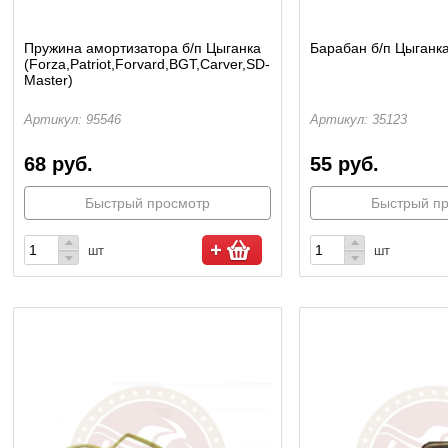
Пружина амортизатора б/п Цыганка
Барабан б/п Цыганка
(Forza,Patriot,Forvard,BGT,Carver,SD-
Master)
Артикул: 95546
Артикул: 35123
68 руб.
55 руб.
Быстрый просмотр
Быстрый п
шт
шт