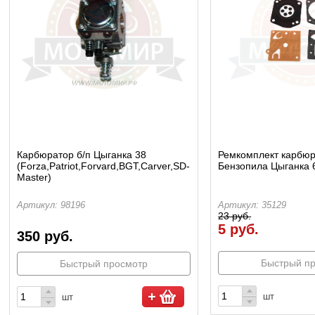
Карбюратор б/п Цыганка 38
Ремкомплект карбю
(Forza,Patriot,Forvard,BGT,Carver,SD-
Бензопила Цыганка 
Master)
Артикул: 98196
Артикул: 35129
23 руб.
5 руб.
350 руб.
Быстрый п
Быстрый просмотр
шт
шт