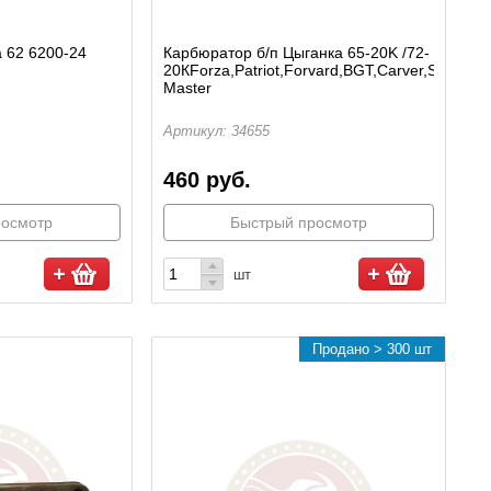
 62 6200-24
Карбюратор б/п Цыганка 65-20K /72-
20КForza,Patriot,Forvard,BGT,Carver,SD-
Master
Артикул: 34655
460 руб.
росмотр
Быстрый просмотр
шт
Продано > 300 шт