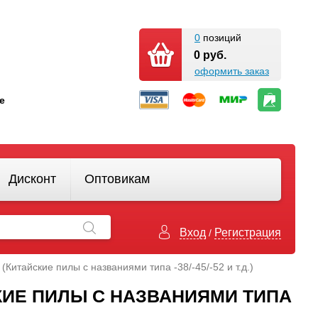
0
позиций
0 руб.
оформить заказ
кте
Дисконт
Оптовикам
Вход
Регистрация
/
(Китайские пилы с названиями типа -38/-45/-52 и т.д.)
СКИЕ ПИЛЫ С НАЗВАНИЯМИ ТИПА