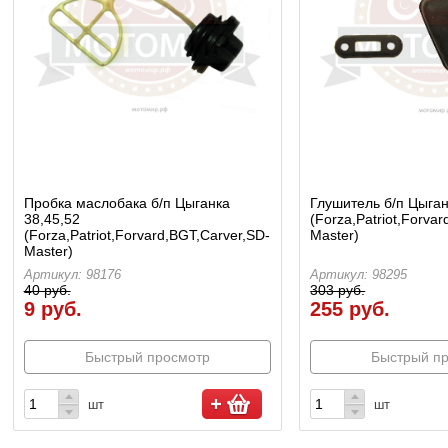
Пробка маслобака б/п Цыганка
Глушитель б/п Цыган
38,45,52
(Forza,Patriot,Forva
(Forza,Patriot,Forvard,BGT,Carver,SD-
Master)
Master)
Артикул: 98176
Артикул: 98295
40 руб.
303 руб.
9 руб.
255 руб.
Быстрый просмотр
Быстрый п
шт
шт