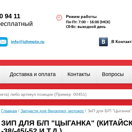
0 94 11
Режим работы
бесплатный
Пн-Пт: 7:00 – 16:00 (МСК)
Сб-Вс: выходной день
info@izhmoto.ru
В Конта
Доставка и оплата
Контакты
Вопросы
Главная
/
Запчасти для бензопил, мотокос
/ ЗиП для Б/П "Цыганка" 
ЗИП ДЛЯ Б/П "ЦЫГАНКА" (КИТАЙ
-38/-45/-52 И Т.Д.)