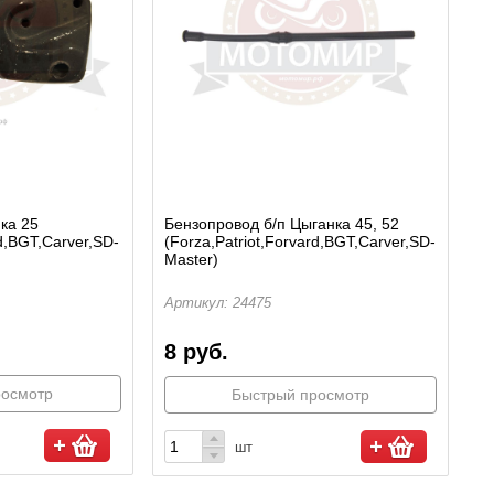
ка 25
Бензопровод б/п Цыганка 45, 52
rd,BGT,Carver,SD-
(Forza,Patriot,Forvard,BGT,Carver,SD-
Master)
Артикул: 24475
8 руб.
росмотр
Быстрый просмотр
шт