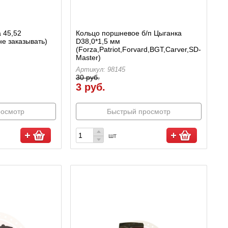
 45,52
Кольцо поршневое б/п Цыганка
е заказывать)
D38,0*1,5 мм
(Forza,Patriot,Forvard,BGT,Carver,SD-
Master)
Артикул: 98145
30 руб.
3 руб.
росмотр
Быстрый просмотр
шт