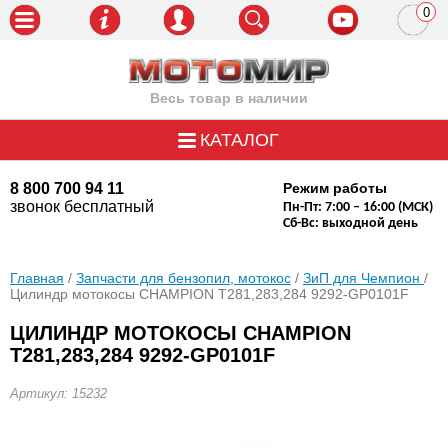
0
пози
Весь товар в наличии
КАТАЛОГ
8 800 700 94 11
Режим работы
звонок бесплатный
Пн-Пт: 7:00 – 16:00 (МСК)
Сб-Вс: выходной день
Главная
/
Запчасти для бензопил, мотокос
/
ЗиП для Чемпион
/
Цилиндр мотокосы CHAMPION Т281,283,284 9292-GP0101F
ЦИЛИНДР МОТОКОСЫ CHAMPION
Т281,283,284 9292-GP0101F
Артикул: 15232