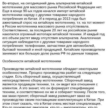
Во-вторых, на сегодняшний день альтернатив китайской
мототехнике для массового рынка Российской Федерации нет.
Еще в конце 90-ых годов начался импорт китайской
мототехники наряду с другими товарами народного
потребления из Китая. И в период до 2013 года был
ажиотажный спрос на китайскую мототехнику, т.к. на тот момент
в России мототехника массового рынка отсутствовала.
Соответственно, за последние 20 лет на российском рынке
накопился огромный мотопарк китайской техники. И каждый год
его объем растет ввиду отсутствия альтернатив. Аналогичная
ситуация наблюдается с другими товарами народного
потребления: телефонами, запчастями для автомобилей,
бытовой техникой и иной продукцией. Китайские производители
занимают все большую долю рынка РФ по данным товарам.
Особенности китайской мототехники
Производство китайской мототехники обладает некоторыми
особенностями. Процесс производства разбит на следующие
стадии. Есть сборочный завод, осуществляющий
непосредственно сборку мототехники. Сборочный завод
является продавцом техники, т.е. он ведет все отношения с
клиентом. А это значит, что он формирует спецификацию
техники, и соответственно он же и собирает технику. После того,
как заказ принят, сборочный завод размещает заказ на
производство своим поставщикам комплектующих в Китае. При
этом стоит сказать, что в Китае очень жесткая специализация.
Кто-то производит двигатели, кто-то – амортизаторы, кто-то