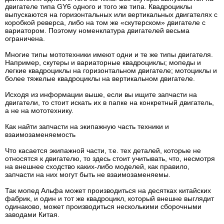
двигателе типа GY6 одного и того же типа. Квадроциклы
выпускаются на горизонтальных или вертикальных двигателях с
коробкой реверса, либо на том же «скутерском» двигателе с
вариатором. Поэтому номенклатура двигателей весьма
ограничена.
Многие типы мототехники имеют одни и те же типы двигателя.
Например, скутеры и вариаторные квадроциклы; мопеды и
легкие квадроциклы на горизонтальном двигателе; мотоциклы и
более тяжелые квадроциклы на вертикальном двигателе.
Исходя из информации выше, если вы ищите запчасти на
двигатели, то стоит искать их в папке на конкретный двигатель,
а не на мототехнику.
Как найти запчасти на экипажную часть техники и
взаимозаменяемость
Что касается экипажной части, т.е. тех деталей, которые не
относятся к двигателю, то здесь стоит учитывать, что, несмотря
на внешнее сходство каких-либо моделей, как правило,
запчасти на них могут быть не взаимозаменяемы.
Так мопед Альфа может производиться на десятках китайских
фабрик, и один и тот же квадроцикл, который внешне выглядит
одинаково, может производиться несколькими сборочными
заводами Китая.