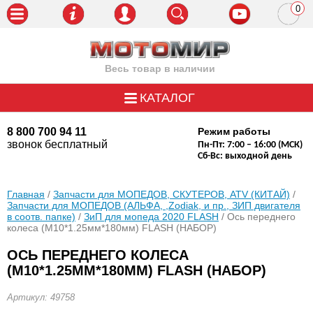
0
пози
Весь товар в наличии
КАТАЛОГ
8 800 700 94 11
Режим работы
звонок бесплатный
Пн-Пт: 7:00 – 16:00 (МСК)
Сб-Вс: выходной день
Главная
/
Запчасти для МОПЕДОВ, СКУТЕРОВ, ATV (КИТАЙ)
/
Запчасти для МОПЕДОВ (АЛЬФА, ,Zodiak, и пр., ЗИП двигателя
в соотв. папке)
/
ЗиП для мопеда 2020 FLASH
/ Ось переднего
колеса (М10*1.25мм*180мм) FLASH (НАБОР)
ОСЬ ПЕРЕДНЕГО КОЛЕСА
(М10*1.25ММ*180ММ) FLASH (НАБОР)
Артикул: 49758