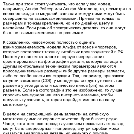
Также при этом стоит учитывать, что если у вас мопед,
например, Альфа Рейсер или Альфа Мотоленд, то, несмотря на
внешнее сходство моделей, запчасти между ними могут быть
совершенно не взаимозаменяемыми. Причем не только по
размерам и точкам крепления, но и по дизайну, цвету и
наклейкам. Если речь об электрических деталях, то они могут
быть не взаимозаменяемы по разъемам.
К сожалению, невозможно полностью оценить
взаимозаменяемость модели Альфа от всех импортеров,
которые поставляют технику китайских производителей в РФ.
Поэтому в нашем каталоге в первую очередь стоит
ориентироваться на фотографии детали, которую вы ищете.
Другим контрольным техническим параметром являются
присоединительные размеры либо другие размеры запчасти,
либо ее особенности конструкции. Так, например, при заказе
катушки зажигания (CDI), у менеджера следует уточнить тип
разъема у этой детали и количество пинов (pin) на этом
разъеме. Если на фотографии это не изображено, то лучше
спросить менеджера нашего интернет-магазина, чтобы
получить ту запчасть, которая подойдет именно на вашу
мототехнику.
В целом на сегодняшний день запчасти на китайскую
мототехнику имеют хорошее качество, брак бывает редко.
Чаще, хотя тоже все гораздо лучше чем несколько лет назад,
могут быть «пересорты» - например, внутри коробки может
оказаться аналогичная деталь, но немного с другими