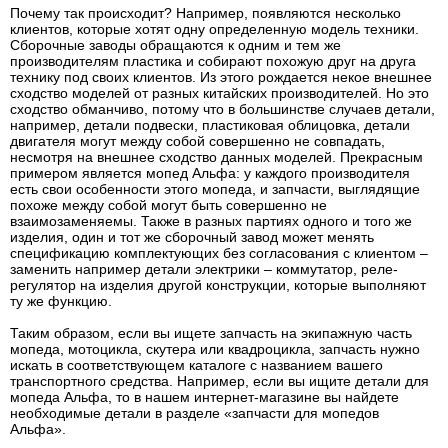
Почему так происходит? Например, появляются несколько
клиентов, которые хотят одну определенную модель техники.
Сборочные заводы обращаются к одним и тем же
производителям пластика и собирают похожую друг на друга
технику под своих клиентов. Из этого рождается некое внешнее
сходство моделей от разных китайских производителей. Но это
сходство обманчиво, потому что в большинстве случаев детали,
например, детали подвески, пластиковая облицовка, детали
двигателя могут между собой совершенно не совпадать,
несмотря на внешнее сходство данных моделей. Прекрасным
примером является мопед Альфа: у каждого производителя
есть свои особенности этого мопеда, и запчасти, выглядящие
похоже между собой могут быть совершенно не
взаимозаменяемы. Также в разных партиях одного и того же
изделия, один и тот же сборочный завод может менять
спецификацию комплектующих без согласования с клиентом –
заменить например детали электрики – коммутатор, реле-
регулятор на изделия другой конструкции, которые выполняют
ту же функцию.
Таким образом, если вы ищете запчасть на экипажную часть
мопеда, мотоцикла, скутера или квадроцикла, запчасть нужно
искать в соответствующем каталоге с названием вашего
транспортного средства. Например, если вы ищите детали для
мопеда Альфа, то в нашем интернет-магазине вы найдете
необходимые детали в разделе «запчасти для мопедов
Альфа».