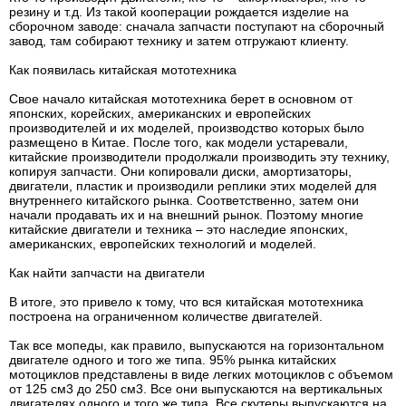
резину и т.д. Из такой кооперации рождается изделие на
сборочном заводе: сначала запчасти поступают на сборочный
завод, там собирают технику и затем отгружают клиенту.
Как появилась китайская мототехника
Свое начало китайская мототехника берет в основном от
японских, корейских, американских и европейских
производителей и их моделей, производство которых было
размещено в Китае. После того, как модели устаревали,
китайские производители продолжали производить эту технику,
копируя запчасти. Они копировали диски, амортизаторы,
двигатели, пластик и производили реплики этих моделей для
внутреннего китайского рынка. Соответственно, затем они
начали продавать их и на внешний рынок. Поэтому многие
китайские двигатели и техника – это наследие японских,
американских, европейских технологий и моделей.
Как найти запчасти на двигатели
В итоге, это привело к тому, что вся китайская мототехника
построена на ограниченном количестве двигателей.
Так все мопеды, как правило, выпускаются на горизонтальном
двигателе одного и того же типа. 95% рынка китайских
мотоциклов представлены в виде легких мотоциклов с объемом
от 125 см3 до 250 см3. Все они выпускаются на вертикальных
двигателях одного и того же типа. Все скутеры выпускаются на