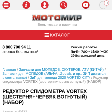
0
пози
Весь товар в наличии
КАТАЛОГ
8 800 700 94 11
Режим работы
звонок бесплатный
Пн-Пт: 7:00 – 16:00 (МСК)
Сб-Вс: выходной день
Главная
/
Запчасти для МОПЕДОВ, СКУТЕРОВ, ATV (КИТАЙ)
/
Запчасти для МОПЕДОВ (АЛЬФА, ,Zodiak, и пр., ЗИП двигателя
в соотв. папке)
/
ЗиП для мопеда 2020 VORTEX CITY
/ Редуктор
спидометра VORTEX (шестерня+червяк вогнутый) (НАБОР)
РЕДУКТОР СПИДОМЕТРА VORTEX
(ШЕСТЕРНЯ+ЧЕРВЯК ВОГНУТЫЙ)
(НАБОР)
Артикул: 49743