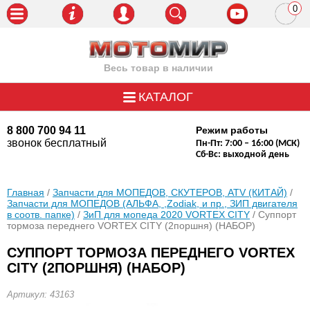
0
пози
Весь товар в наличии
КАТАЛОГ
8 800 700 94 11
Режим работы
звонок бесплатный
Пн-Пт: 7:00 – 16:00 (МСК)
Сб-Вс: выходной день
Главная
/
Запчасти для МОПЕДОВ, СКУТЕРОВ, ATV (КИТАЙ)
/
Запчасти для МОПЕДОВ (АЛЬФА, ,Zodiak, и пр., ЗИП двигателя
в соотв. папке)
/
ЗиП для мопеда 2020 VORTEX CITY
/ Суппорт
тормоза переднего VORTEX CITY (2поршня) (НАБОР)
СУППОРТ ТОРМОЗА ПЕРЕДНЕГО VORTEX
CITY (2ПОРШНЯ) (НАБОР)
Артикул: 43163