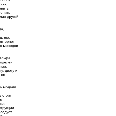
 собой
тиях
енять
менить
лия другой
да,
дства.
интернет-
ля мопедов
 Альфа
моделей,
ыми.
у, цвету и
 не
ть модели
ь стоит
им
ные
струкции.
следует