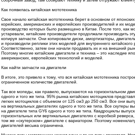
сборочный завод, там собирают технику и затем отгружают клиенту
Как появилась китайская мототехника
Свое начало китайская мототехника берет в основном от японских
корейских, американских и европейских производителей и их мод
производство которых было размещено в Китае. После того, как м
устаревали, китайские производители продолжали производить эту
копируя запчасти. Они копировали диски, амортизаторы, двигатели
и производили реплики этих моделей для внутреннего китайского 
Соответственно, затем они начали продавать их и на внешний рын
Поэтому многие китайские двигатели и техника – это наследие япо
американских, европейских технологий и моделей.
Как найти запчасти на двигатели
В итоге, это привело к тому, что вся китайская мототехника постро
ограниченном количестве двигателей.
Так все мопеды, как правило, выпускаются на горизонтальном дви
одного и того же типа. 95% рынка китайских мотоциклов представ
легких мотоциклов с объемом от 125 см3 до 250 см3. Все они вып
на вертикальных двигателях одного и того же типа. Все скутеры в
на двигателе типа GY6 одного и того же типа. Квадроциклы выпус
горизонтальных или вертикальных двигателях с коробкой реверса,
том же «скутерском» двигателе с вариатором. Поэтому номенклат
двигателей весьма ограничена.