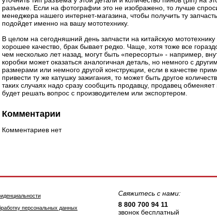
уточнить тип разъема у этой детали и количество пинов (pin) на э
разъеме. Если на фотографии это не изображено, то лучше спрос
менеджера нашего интернет-магазина, чтобы получить ту запчасть
подойдет именно на вашу мототехнику.
В целом на сегодняшний день запчасти на китайскую мототехнику
хорошее качество, брак бывает редко. Чаще, хотя тоже все горазд
чем несколько лет назад, могут быть «пересорты» - например, вну
коробки может оказаться аналогичная деталь, но немного с други
размерами или немного другой конструкции, если в качестве при
привести ту же катушку зажигания, то может быть другое количест
таких случаях надо сразу сообщить продавцу, продавец обменяет 
будет решать вопрос с производителем или экспортером.
Комментарии
Комментариев нет
Свяжитесь с нами:
фиденциальности
8 800 700 94 11
бработку персональных данных
звонок бесплатный