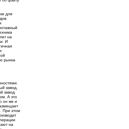
 по факту
ике для
одов
и
жиотажный
техника
лет на
и. И
гичная
я:
ной
лю рынка
нностями.
ый завод,
й завод
ом. А это
о он же и
 размещает
. При этом
роизводит
операции
пают на