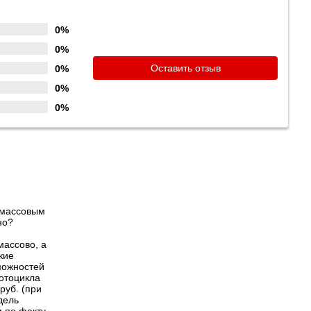
0%
0%
Оставить отзыв
0%
0%
0%
 массовым
но?
массово, а
кие
можностей
отоцикла
руб. (при
дель