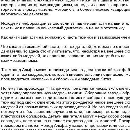
Многие типы мототехники имеют одни и те же типы двигателя. На
скутеры и вариаторные квадроциклы; мопеды и легкие квадроцикл
горизонтальном двигателе; мотоциклы и более тяжелые квадроци
вертикальном двигателе.
Исходя из информации выше, если вы ищите запчасти на двигатели
искать их в папке на конкретный двигатель, а не на мототехнику.
Как найти запчасти на экипажную часть техники и взаимозаменяе
Что касается экипажной части, т.е. тех деталей, которые не относя
двигателю, то здесь стоит учитывать, что, несмотря на внешнее сх
каких-либо моделей, как правило, запчасти на них могут быть не
взаимозаменяемы.
Так мопед Альфа может производиться на десятках китайских фаб
один и тот же квадроцикл, который внешне выглядит одинаково, м
производиться несколькими сборочными заводами Китая.
Почему так происходит? Например, появляются несколько клиенто
хотят одну определенную модель техники. Сборочные заводы об
одним и тем же производителям пластика и собирают похожую дру
технику под своих клиентов. Из этого рождается некое внешнее сх
моделей от разных китайских производителей. Но это сходство об
потому что в большинстве случаев детали, например, детали подв
пластиковая облицовка, детали двигателя могут между собой сов
совпадать, несмотря на внешнее сходство данных моделей. Прек
примером является мопед Альфа: у каждого производителя есть 