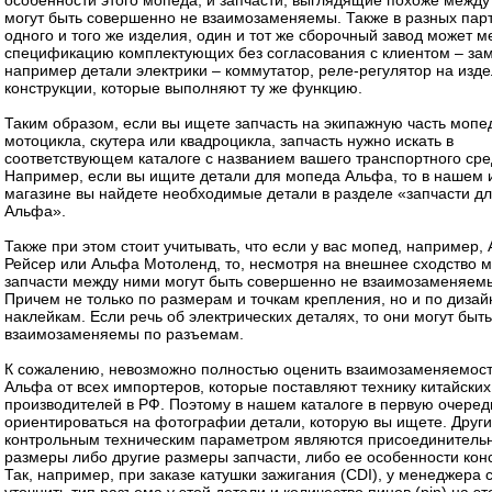
особенности этого мопеда, и запчасти, выглядящие похоже между
могут быть совершенно не взаимозаменяемы. Также в разных пар
одного и того же изделия, один и тот же сборочный завод может м
спецификацию комплектующих без согласования с клиентом – за
например детали электрики – коммутатор, реле-регулятор на изде
конструкции, которые выполняют ту же функцию.
Таким образом, если вы ищете запчасть на экипажную часть мопе
мотоцикла, скутера или квадроцикла, запчасть нужно искать в
соответствующем каталоге с названием вашего транспортного сре
Например, если вы ищите детали для мопеда Альфа, то в нашем 
магазине вы найдете необходимые детали в разделе «запчасти д
Альфа».
Также при этом стоит учитывать, что если у вас мопед, например,
Рейсер или Альфа Мотоленд, то, несмотря на внешнее сходство 
запчасти между ними могут быть совершенно не взаимозаменяем
Причем не только по размерам и точкам крепления, но и по дизайн
наклейкам. Если речь об электрических деталях, то они могут быть
взаимозаменяемы по разъемам.
К сожалению, невозможно полностью оценить взаимозаменяемос
Альфа от всех импортеров, которые поставляют технику китайских
производителей в РФ. Поэтому в нашем каталоге в первую очеред
ориентироваться на фотографии детали, которую вы ищете. Друг
контрольным техническим параметром являются присоединитель
размеры либо другие размеры запчасти, либо ее особенности кон
Так, например, при заказе катушки зажигания (CDI), у менеджера 