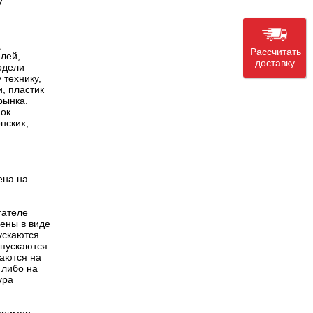
.
,
Рассчитать
елей,
доставку
одели
 технику,
, пластик
рынка.
ок.
нских,
ена на
гателе
лены в виде
ускаются
ыпускаются
каются на
 либо на
ура