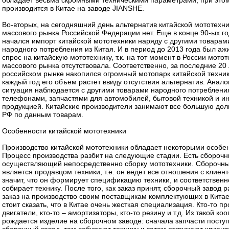
обладает весьма скромными техническими параметрами, при этом
производится в Китае на заводе JIANSHE.
Во-вторых, на сегодняшний день альтернатив китайской мототехн
массового рынка Российской Федерации нет. Еще в конце 90-ых г
начался импорт китайской мототехники наряду с другими товарам
народного потребления из Китая. И в период до 2013 года был а
спрос на китайскую мототехнику, т.к. на тот момент в России мото
массового рынка отсутствовала. Соответственно, за последние 20 
российском рынке накопился огромный мотопарк китайской техник
каждый год его объем растет ввиду отсутствия альтернатив. Анало
ситуация наблюдается с другими товарами народного потреблени
телефонами, запчастями для автомобилей, бытовой техникой и и
продукцией. Китайские производители занимают все большую до
РФ по данным товарам.
Особенности китайской мототехники
Производство китайской мототехники обладает некоторыми особе
Процесс производства разбит на следующие стадии. Есть сборочн
осуществляющий непосредственно сборку мототехники. Сборочны
является продавцом техники, т.е. он ведет все отношения с клиент
значит, что он формирует спецификацию техники, и соответственн
собирает технику. После того, как заказ принят, сборочный завод
заказ на производство своим поставщикам комплектующих в Китае
стоит сказать, что в Китае очень жесткая специализация. Кто-то п
двигатели, кто-то – амортизаторы, кто-то резину и т.д. Из такой ко
рождается изделие на сборочном заводе: сначала запчасти посту