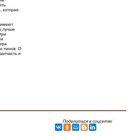
том
ить
, которая
 имеют
о лучше
три
ми
мера
во пинов. О
запчасть и
Поделиться в соцсетях