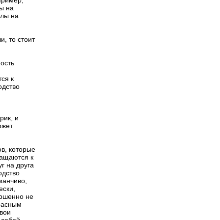
пример,
ы на
клы на
, то стоит
мость
тся к
одство
рик, и
ожет
в, которые
ращаются к
г на друга
одство
манчиво,
ески,
ершенно не
расным
свои