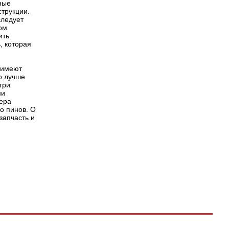
ные
струкции.
следует
том
ить
, которая
 имеют
о лучше
три
ми
мера
во пинов. О
запчасть и