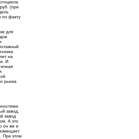
отоцикла
руб. (при
дель
 по факту
ике для
одов
и
жиотажный
техника
лет на
и. И
гичная
я:
ной
лю рынка
нностями.
ый завод,
й завод
ом. А это
о он же и
 размещает
. При этом