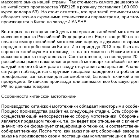
массового рынка нашей страны. Так стоимость самого дешевого м
не китайского производства YBR125 в розницу составляет 160 000 
курсе доллара 63). Но стоит отметить, что при такой стоимости мо
обладает весьма скромными техническими параметрами, при этом
производится в Китае на заводе JIANSHE.
Во-вторых, на сегодняшний день альтернатив китайской мототехн
массового рынка Российской Федерации нет. Еще в конце 90-ых г
начался импорт китайской мототехники наряду с другими товарам
народного потребления из Китая. И в период до 2013 года был а
спрос на китайскую мототехнику, т.к. на тот момент в России мото
массового рынка отсутствовала. Соответственно, за последние 20 
российском рынке накопился огромный мотопарк китайской техник
каждый год его объем растет ввиду отсутствия альтернатив. Анало
ситуация наблюдается с другими товарами народного потреблени
телефонами, запчастями для автомобилей, бытовой техникой и и
продукцией. Китайские производители занимают все большую до
РФ по данным товарам.
Особенности китайской мототехники
Производство китайской мототехники обладает некоторыми особе
Процесс производства разбит на следующие стадии. Есть сборочн
осуществляющий непосредственно сборку мототехники. Сборочны
является продавцом техники, т.е. он ведет все отношения с клиент
значит, что он формирует спецификацию техники, и соответственн
собирает технику. После того, как заказ принят, сборочный завод
заказ на производство своим поставщикам комплектующих в Китае