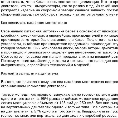
стоит сказать, что в Китае очень жесткая специализация. Кто-то п
двигатели, кто-то – амортизаторы, кто-то резину и т.д. Из такой ко
рождается изделие на сборочном заводе: сначала запчасти посту
сборочный завод, там собирают технику и затем отгружают клиенту
Как появилась китайская мототехника
Свое начало китайская мототехника берет в основном от японских
корейских, американских и европейских производителей и их мод
производство которых было размещено в Китае. После того, как м
устаревали, китайские производители продолжали производить эту
копируя запчасти. Они копировали диски, амортизаторы, двигатели
и производили реплики этих моделей для внутреннего китайского 
Соответственно, затем они начали продавать их и на внешний рын
Поэтому многие китайские двигатели и техника – это наследие япо
американских, европейских технологий и моделей.
Как найти запчасти на двигатели
В итоге, это привело к тому, что вся китайская мототехника постро
ограниченном количестве двигателей.
Так все мопеды, как правило, выпускаются на горизонтальном дви
одного и того же типа. 95% рынка китайских мотоциклов представ
легких мотоциклов с объемом от 125 см3 до 250 см3. Все они вып
на вертикальных двигателях одного и того же типа. Все скутеры в
на двигателе типа GY6 одного и того же типа. Квадроциклы выпус
горизонтальных или вертикальных двигателях с коробкой реверса,