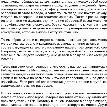
пластиковая облицовка, детали двигателя могут между собой сов
совпадать, несмотря на внешнее сходство данных моделей. Прек
примером является мопед Альфа: у каждого производителя есть 
особенности этого мопеда, и запчасти, выглядящие похоже между
могут быть совершенно не взаимозаменяемы. Также в разных пар
одного и того же изделия, один и тот же сборочный завод может м
спецификацию комплектующих без согласования с клиентом – за
например детали электрики – коммутатор, реле-регулятор на изде
конструкции, которые выполняют ту же функцию.
Таким образом, если вы ищете запчасть на экипажную часть мопе
мотоцикла, скутера или квадроцикла, запчасть нужно искать в
соответствующем каталоге с названием вашего транспортного сре
Например, если вы ищите детали для мопеда Альфа, то в нашем 
магазине вы найдете необходимые детали в разделе «запчасти д
Альфа».
Также при этом стоит учитывать, что если у вас мопед, например,
Рейсер или Альфа Мотоленд, то, несмотря на внешнее сходство 
запчасти между ними могут быть совершенно не взаимозаменяем
Причем не только по размерам и точкам крепления, но и по дизайн
наклейкам. Если речь об электрических деталях, то они могут быть
взаимозаменяемы по разъемам.
К сожалению, невозможно полностью оценить взаимозаменяемос
Альфа от всех импортеров, которые поставляют технику китайских
производителей в РФ. Поэтому в нашем каталоге в первую очеред
ориентироваться на фотографии детали, которую вы ищете. Друг