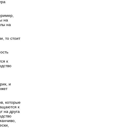
ура
пример,
ы на
клы на
, то стоит
мость
тся к
одство
рик, и
ожет
в, которые
ращаются к
г на друга
одство
манчиво,
ески,