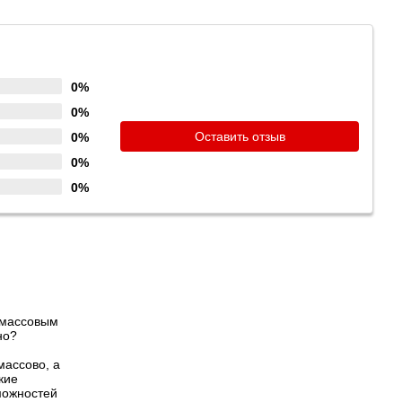
0%
0%
Оставить отзыв
0%
0%
0%
 массовым
но?
массово, а
кие
можностей