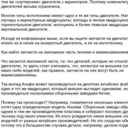
том же «скутерском» двигателе с вариатором. Поэтому номенклат
двигателей весьма ограничена.
Многие типы мототехники имеют одни и те же типы двигателя. На
скутеры и вариаторные квадроциклы; мопеды и легкие квадроцикл
горизонтальном двигателе; мотоциклы и более тяжелые квадроци
вертикальном двигателе.
Исходя из информации выше, если вы ищите запчасти на двигатели
искать их в папке на конкретный двигатель, а не на мототехнику.
Как найти запчасти на экипажную часть техники и взаимозаменяе
Что касается экипажной части, т.е. тех деталей, которые не относя
двигателю, то здесь стоит учитывать, что, несмотря на внешнее сх
каких-либо моделей, как правило, запчасти на них могут быть не
взаимозаменяемы.
Так мопед Альфа может производиться на десятках китайских фаб
один и тот же квадроцикл, который внешне выглядит одинаково, м
производиться несколькими сборочными заводами Китая.
Почему так происходит? Например, появляются несколько клиенто
хотят одну определенную модель техники. Сборочные заводы об
одним и тем же производителям пластика и собирают похожую дру
технику под своих клиентов. Из этого рождается некое внешнее сх
моделей от разных китайских производителей. Но это сходство об
потому что в большинстве случаев детали, например, детали подв