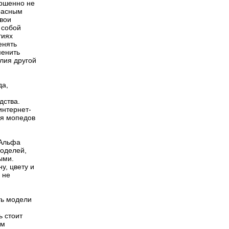
ершенно не
расным
свои
 собой
тиях
енять
менить
лия другой
да,
дства.
интернет-
ля мопедов
 Альфа
моделей,
ыми.
у, цвету и
 не
ть модели
ь стоит
им