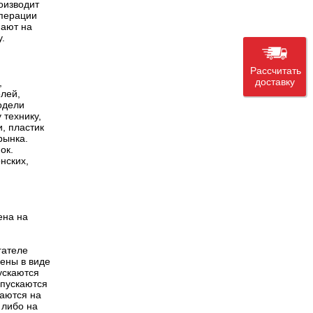
роизводит
операции
пают на
.
Рассчитать
доставку
,
елей,
одели
 технику,
, пластик
рынка.
ок.
нских,
ена на
гателе
лены в виде
ускаются
ыпускаются
каются на
 либо на