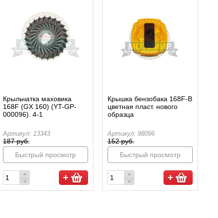
Крыльчатка маховика
Крышка бензобака 168F-В
168F (GX 160) (YT-GP-
цветная пласт. нового
000096). 4-1
образца
Артикул: 13343
Артикул: 98096
187 руб.
152 руб.
Быстрый просмотр
Быстрый просмотр