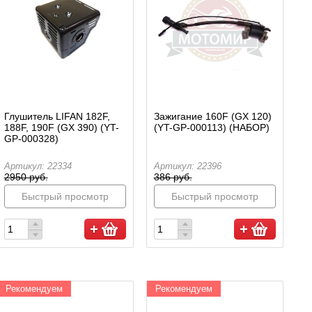
Глушитель LIFAN 182F,
Зажигание 160F (GX 120)
188F, 190F (GX 390) (YT-
(YT-GP-000113) (НАБОР)
GP-000328)
Артикул: 22334
Артикул: 22396
2950 руб.
386 руб.
Быстрый просмотр
Быстрый просмотр
Рекомендуем
Рекомендуем