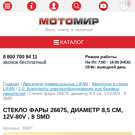
0
пози
Весь товар в наличии
КАТАЛОГ
8 800 700 94 11
Режим работы
звонок бесплатный
Пн-Пт: 7:00 – 16:00 (МСК)
Сб-Вс: выходной день
Главная
/
Двигатели универсальные LIFAN
/
Двигатели в сборе
LIFAN
/
1.0. Комплекты электрооборудования для базовых
двигателей
/ Стекло фары 26675, диаметр 8,5 см, 12V-80V , 8
SMD
СТЕКЛО ФАРЫ 26675, ДИАМЕТР 8,5 СМ,
12V-80V , 8 SMD
Артикул: 39987