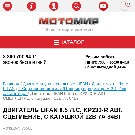
0
пози
Весь товар в наличии
КАТАЛОГ
8 800 700 94 11
Режим работы
звонок бесплатный
Пн-Пт: 7:00 – 16:00 (МСК)
Сб-Вс: выходной день
Главная
/
Двигатели универсальные LIFAN
/
Двигатели в сборе
LIFAN
/
4 Сцепление автомат (R-серия) с редуктором 2:1, без
эл.стартера
/ Двигатель LIFAN 8.5 л.с. KP230-R АВТ.
СЦЕПЛЕНИЕ, с катушкой 12В 7А 84Вт
ДВИГАТЕЛЬ LIFAN 8.5 Л.С. KP230-R АВТ.
СЦЕПЛЕНИЕ, С КАТУШКОЙ 12В 7А 84ВТ
Артикул: 76563