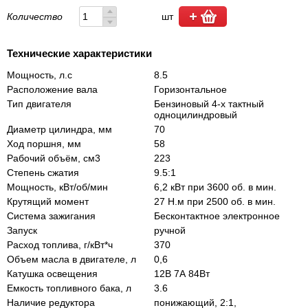
Количество
шт
Технические характеристики
Мощность, л.с
8.5
Расположение вала
Горизонтальное
Тип двигателя
Бензиновый 4-х тактный
одноцилиндровый
Диаметр цилиндра, мм
70
Ход поршня, мм
58
Рабочий объём, см3
223
Степень сжатия
9.5:1
Мощность, кВт/об/мин
6,2 кВт при 3600 об. в мин.
Крутящий момент
27 Н.м при 2500 об. в мин.
Система зажигания
Бесконтактное электронное
Запуск
ручной
Расход топлива, г/кВт*ч
370
Объем масла в двигателе, л
0,6
Катушка освещения
12В 7А 84Вт
Емкость топливного бака, л
3.6
Наличие редуктора
понижающий, 2:1,