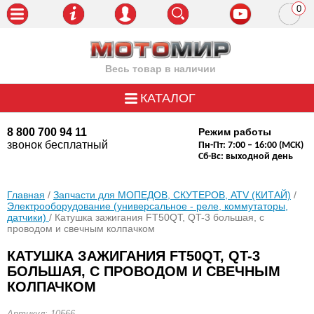
0
пози
Весь товар в наличии
КАТАЛОГ
8 800 700 94 11
Режим работы
звонок бесплатный
Пн-Пт: 7:00 – 16:00 (МСК)
Сб-Вс: выходной день
Главная
/
Запчасти для МОПЕДОВ, СКУТЕРОВ, ATV (КИТАЙ)
/
Электрооборудование (универсальное - реле, коммутаторы,
датчики)
/ Катушка зажигания FT50QT, QT-3 большая, с
проводом и свечным колпачком
КАТУШКА ЗАЖИГАНИЯ FT50QT, QT-3
БОЛЬШАЯ, С ПРОВОДОМ И СВЕЧНЫМ
КОЛПАЧКОМ
Артикул: 10566