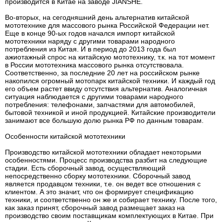
производится в Китае на заводе JIANSHE.
Во-вторых, на сегодняшний день альтернатив китайской
мототехнике для массового рынка Российской Федерации нет.
Еще в конце 90-ых годов начался импорт китайской
мототехники наряду с другими товарами народного
потребления из Китая. И в период до 2013 года был
ажиотажный спрос на китайскую мототехнику, т.к. на тот момент
в России мототехника массового рынка отсутствовала.
Соответственно, за последние 20 лет на российском рынке
накопился огромный мотопарк китайской техники. И каждый год
его объем растет ввиду отсутствия альтернатив. Аналогичная
ситуация наблюдается с другими товарами народного
потребления: телефонами, запчастями для автомобилей,
бытовой техникой и иной продукцией. Китайские производители
занимают все большую долю рынка РФ по данным товарам.
Особенности китайской мототехники
Производство китайской мототехники обладает некоторыми
особенностями. Процесс производства разбит на следующие
стадии. Есть сборочный завод, осуществляющий
непосредственно сборку мототехники. Сборочный завод
является продавцом техники, т.е. он ведет все отношения с
клиентом. А это значит, что он формирует спецификацию
техники, и соответственно он же и собирает технику. После того,
как заказ принят, сборочный завод размещает заказ на
производство своим поставщикам комплектующих в Китае. При