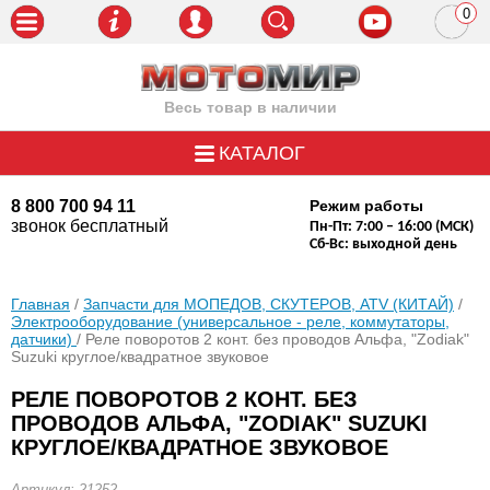
0
пози
Весь товар в наличии
КАТАЛОГ
8 800 700 94 11
Режим работы
звонок бесплатный
Пн-Пт: 7:00 – 16:00 (МСК)
Сб-Вс: выходной день
Главная
/
Запчасти для МОПЕДОВ, СКУТЕРОВ, ATV (КИТАЙ)
/
Электрооборудование (универсальное - реле, коммутаторы,
датчики)
/ Реле поворотов 2 конт. без проводов Альфа, "Zodiak"
Suzuki круглое/квадратное звуковое
РЕЛЕ ПОВОРОТОВ 2 КОНТ. БЕЗ
ПРОВОДОВ АЛЬФА, "ZODIAK" SUZUKI
КРУГЛОЕ/КВАДРАТНОЕ ЗВУКОВОЕ
Артикул: 21252