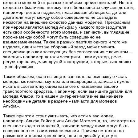
сходство моделей от разных китайских производителей. Но это
сходство обманчиво, потому что в большинстве случаев детали,
например, детали подвески, пластиковая облицовка, детали
двигателя могут между собой совершенно не совпадать,
несмотря на внешнее сходство данных моделей. Прекрасным
примером является мопед Альфа: у каждого производителя
есть свои особенности этого мопеда, и запчасти, выглядящие
похоже между собой могут быть совершенно не
взаимозаменяемы. Также в разных партиях одного и того же
изделия, один и тот же сборочный завод может менять
спецификацию комплектующих без согласования с клиентом –
заменить например детали электрики – коммутатор, реле-
регулятор на изделия другой конструкции, которые выполняют
ту же функцию.
Таким образом, если вы ищете запчасть на экипажную часть
мопеда, мотоцикла, скутера или квадроцикла, запчасть нужно
искать в соответствующем каталоге с названием вашего
транспортного средства. Например, если вы ищите детали для
мопеда Альфа, то в нашем интернет-магазине вы найдете
необходимые детали в разделе «запчасти для мопедов
Альфа».
Также при этом стоит учитывать, что если у вас мопед,
например, Альфа Рейсер или Альфа Мотоленд, то, несмотря на
внешнее сходство моделей, запчасти между ними могут быть
совершенно не взаимозаменяемыми. Причем не только по
размерам и точкам крепления, но и по дизайну, цвету и