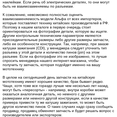
наклейкам. Если речь об электрических деталях, то они могут
быть не взаимозаменяемы по разъемам.
К сожалению, невозможно полностью оценить
взаимозаменяемость модели Альфа от всех импортеров,
которые поставляют технику китайских производителей в РФ.
Поэтому в нашем каталоге в первую очередь стоит
ориентироваться на фотографии детали, которую вы ищете.
Другим контрольным техническим параметром являются
присоединительные размеры либо другие размеры запчасти,
либо ее особенности конструкции. Так, например, при заказе
катушки зажигания (CDI), у менеджера следует уточнить тип
разъема у этой детали и количество пинов (pin) на этом
разъеме. Если на фотографии это не изображено, то лучше
спросить менеджера нашего интернет-магазина, чтобы
получить ту запчасть, которая подойдет именно на вашу
мототехнику.
В целом на сегодняшний день запчасти на китайскую
мототехнику имеют хорошее качество, брак бывает редко.
Чаще, хотя тоже все гораздо лучше чем несколько лет назад,
могут быть «пересорты» - например, внутри коробки может
оказаться аналогичная деталь, но немного с другими
размерами или немного другой конструкции, если в качестве
примера привести ту же катушку зажигания, то может быть
другое количество пинов. О таких случаях надо сразу сообщить
продавцу, продавец обменяет запчасть и будет решать вопрос с
производителем или экспортером.