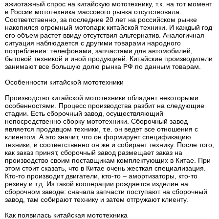
ажиотажный спрос на китайскую мототехнику, т.к. на тот момент
в России мототехника массового рынка отсутствовала.
Соответственно, за последние 20 лет на российском рынке
накопился огромный мотопарк китайской техники. И каждый год
его объем растет ввиду отсутствия альтернатив. Аналогичная
ситуация наблюдается с другими товарами народного
потребления: телефонами, запчастями для автомобилей,
бытовой техникой и иной продукцией. Китайские производители
занимают все большую долю рынка РФ по данным товарам.
Особенности китайской мототехники
Производство китайской мототехники обладает некоторыми
особенностями. Процесс производства разбит на следующие
стадии. Есть сборочный завод, осуществляющий
непосредственно сборку мототехники. Сборочный завод
является продавцом техники, т.е. он ведет все отношения с
клиентом. А это значит, что он формирует спецификацию
техники, и соответственно он же и собирает технику. После того,
как заказ принят, сборочный завод размещает заказ на
производство своим поставщикам комплектующих в Китае. При
этом стоит сказать, что в Китае очень жесткая специализация.
Кто-то производит двигатели, кто-то – амортизаторы, кто-то
резину и т.д. Из такой кооперации рождается изделие на
сборочном заводе: сначала запчасти поступают на сборочный
завод, там собирают технику и затем отгружают клиенту.
Как появилась китайская мототехника