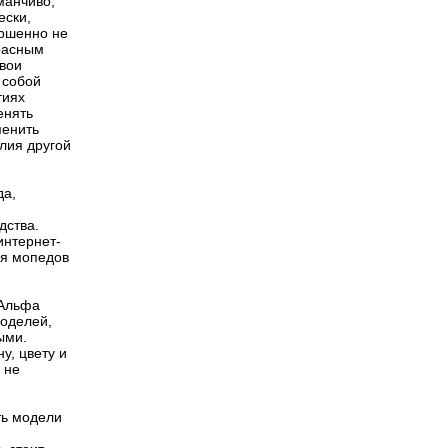
манчиво,
ески,
ершенно не
расным
свои
 собой
тиях
енять
менить
лия другой
да,
дства.
интернет-
ля мопедов
 Альфа
моделей,
ыми.
у, цвету и
 не
ть модели