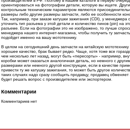
производителей в РФ. Поэтому в нашем каталоге в первую очеред
ориентироваться на фотографии детали, которую вы ищете. Друг
контрольным техническим параметром являются присоединитель
размеры либо другие размеры запчасти, либо ее особенности кон
Так, например, при заказе катушки зажигания (CDI), у менеджера 
уточнить тип разъема у этой детали и количество пинов (pin) на э
разъеме. Если на фотографии это не изображено, то лучше спрос
менеджера нашего интернет-магазина, чтобы получить ту запчасть
подойдет именно на вашу мототехнику.
В целом на сегодняшний день запчасти на китайскую мототехнику
хорошее качество, брак бывает редко. Чаще, хотя тоже все горазд
чем несколько лет назад, могут быть «пересорты» - например, вну
коробки может оказаться аналогичная деталь, но немного с други
размерами или немного другой конструкции, если в качестве при
привести ту же катушку зажигания, то может быть другое количест
таких случаях надо сразу сообщить продавцу, продавец обменяет 
будет решать вопрос с производителем или экспортером.
Комментарии
Комментариев нет