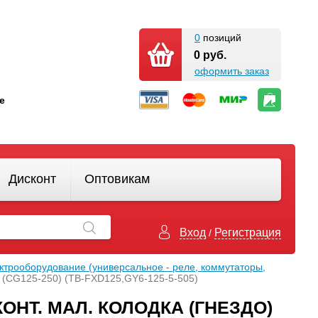
0
позиций
0 руб.
оформить заказ
кте
Дисконт
Оптовикам
Вход
Регистрация
/
ктрооборудование (универсальное - реле, коммутаторы,
о) (CG125-250) (TB-FXD125,GY6-125-5-505)
ОНТ. МАЛ. КОЛОДКА (ГНЕЗДО)