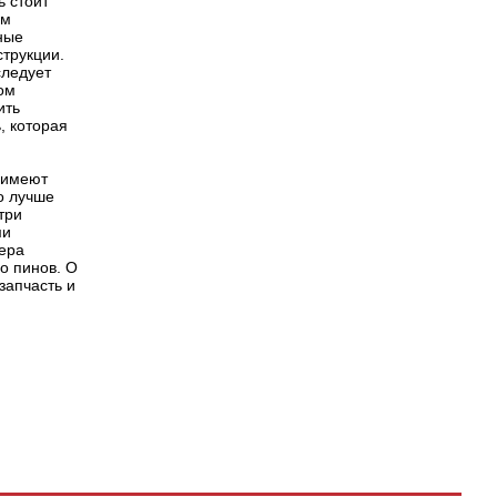
ь стоит
им
ные
струкции.
следует
том
ить
, которая
 имеют
о лучше
три
ми
мера
во пинов. О
запчасть и