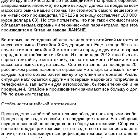
другие крупные иностранные производители (например, европейс
американские, японские) по цене выходят далеко за пределы воз
массового рынка нашей страны. Так стоимость самого дешевого м
не китайского производства YBR125 в розницу составляет 160 000 
курсе доллара 63). Но стоит отметить, что при такой стоимости мо
обладает весьма скромными техническими параметрами, при этом
производится в Китае на заводе JIANSHE.
Во-вторых, на сегодняшний день альтернатив китайской мототехн
массового рынка Российской Федерации нет. Еще в конце 90-ых г
начался импорт китайской мототехники наряду с другими товарам
народного потребления из Китая. И в период до 2013 года был а
спрос на китайскую мототехнику, т.к. на тот момент в России мото
массового рынка отсутствовала. Соответственно, за последние 20 
российском рынке накопился огромный мотопарк китайской техник
каждый год его объем растет ввиду отсутствия альтернатив. Анало
ситуация наблюдается с другими товарами народного потреблени
телефонами, запчастями для автомобилей, бытовой техникой и и
продукцией. Китайские производители занимают все большую до
РФ по данным товарам.
Особенности китайской мототехники
Производство китайской мототехники обладает некоторыми особе
Процесс производства разбит на следующие стадии. Есть сборочн
осуществляющий непосредственно сборку мототехники. Сборочны
является продавцом техники, т.е. он ведет все отношения с клиент
значит, что он формирует спецификацию техники, и соответственн