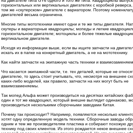
на двигателе типа GY6 одного и того же типа. Квадроциклы выпус
горизонтальных или вертикальных двигателях с коробкой реверса,
том же «скутерском» двигателе с вариатором. Поэтому номенклат
двигателей весьма ограничена.
Многие типы мототехники имеют одни и те же типы двигателя. На
скутеры и вариаторные квадроциклы; мопеды и легкие квадроцикл
горизонтальном двигателе; мотоциклы и более тяжелые квадроци
вертикальном двигателе.
Исходя из информации выше, если вы ищите запчасти на двигатели
искать их в папке на конкретный двигатель, а не на мототехнику.
Как найти запчасти на экипажную часть техники и взаимозаменяе
Что касается экипажной части, т.е. тех деталей, которые не относя
двигателю, то здесь стоит учитывать, что, несмотря на внешнее сх
каких-либо моделей, как правило, запчасти на них могут быть не
взаимозаменяемы.
Так мопед Альфа может производиться на десятках китайских фаб
один и тот же квадроцикл, который внешне выглядит одинаково, м
производиться несколькими сборочными заводами Китая.
Почему так происходит? Например, появляются несколько клиенто
хотят одну определенную модель техники. Сборочные заводы об
одним и тем же производителям пластика и собирают похожую дру
технику под своих клиентов. Из этого рождается некое внешнее сх