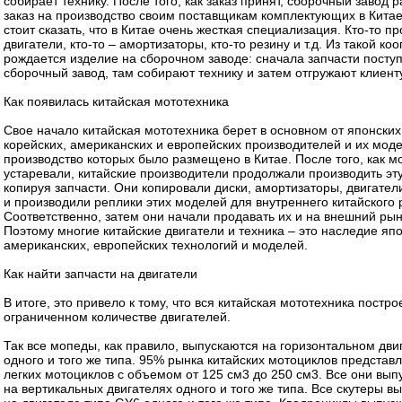
собирает технику. После того, как заказ принят, сборочный завод
заказ на производство своим поставщикам комплектующих в Китае
стоит сказать, что в Китае очень жесткая специализация. Кто-то п
двигатели, кто-то – амортизаторы, кто-то резину и т.д. Из такой ко
рождается изделие на сборочном заводе: сначала запчасти посту
сборочный завод, там собирают технику и затем отгружают клиенту
Как появилась китайская мототехника
Свое начало китайская мототехника берет в основном от японских
корейских, американских и европейских производителей и их мод
производство которых было размещено в Китае. После того, как м
устаревали, китайские производители продолжали производить эту
копируя запчасти. Они копировали диски, амортизаторы, двигатели
и производили реплики этих моделей для внутреннего китайского 
Соответственно, затем они начали продавать их и на внешний рын
Поэтому многие китайские двигатели и техника – это наследие япо
американских, европейских технологий и моделей.
Как найти запчасти на двигатели
В итоге, это привело к тому, что вся китайская мототехника постро
ограниченном количестве двигателей.
Так все мопеды, как правило, выпускаются на горизонтальном дви
одного и того же типа. 95% рынка китайских мотоциклов представ
легких мотоциклов с объемом от 125 см3 до 250 см3. Все они вып
на вертикальных двигателях одного и того же типа. Все скутеры в