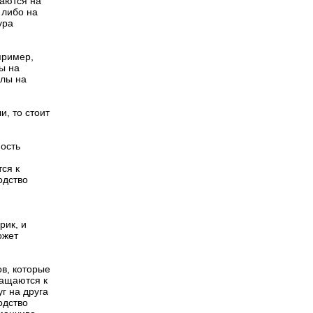
каются на
 либо на
ура
пример,
ы на
клы на
, то стоит
мость
тся к
одство
рик, и
ожет
в, которые
ращаются к
г на друга
одство