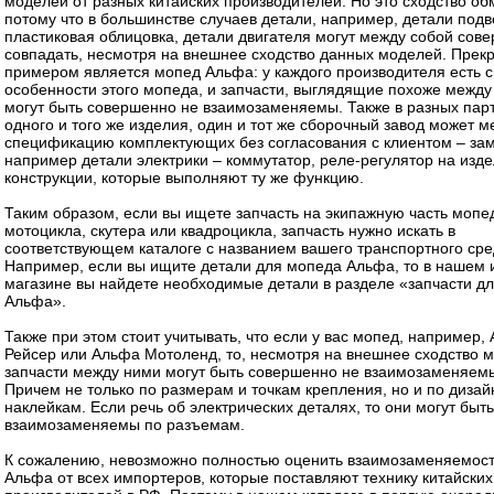
моделей от разных китайских производителей. Но это сходство об
потому что в большинстве случаев детали, например, детали подв
пластиковая облицовка, детали двигателя могут между собой сов
совпадать, несмотря на внешнее сходство данных моделей. Прек
примером является мопед Альфа: у каждого производителя есть 
особенности этого мопеда, и запчасти, выглядящие похоже между
могут быть совершенно не взаимозаменяемы. Также в разных пар
одного и того же изделия, один и тот же сборочный завод может м
спецификацию комплектующих без согласования с клиентом – за
например детали электрики – коммутатор, реле-регулятор на изде
конструкции, которые выполняют ту же функцию.
Таким образом, если вы ищете запчасть на экипажную часть мопе
мотоцикла, скутера или квадроцикла, запчасть нужно искать в
соответствующем каталоге с названием вашего транспортного сре
Например, если вы ищите детали для мопеда Альфа, то в нашем 
магазине вы найдете необходимые детали в разделе «запчасти д
Альфа».
Также при этом стоит учитывать, что если у вас мопед, например,
Рейсер или Альфа Мотоленд, то, несмотря на внешнее сходство 
запчасти между ними могут быть совершенно не взаимозаменяем
Причем не только по размерам и точкам крепления, но и по дизайн
наклейкам. Если речь об электрических деталях, то они могут быть
взаимозаменяемы по разъемам.
К сожалению, невозможно полностью оценить взаимозаменяемос
Альфа от всех импортеров, которые поставляют технику китайских