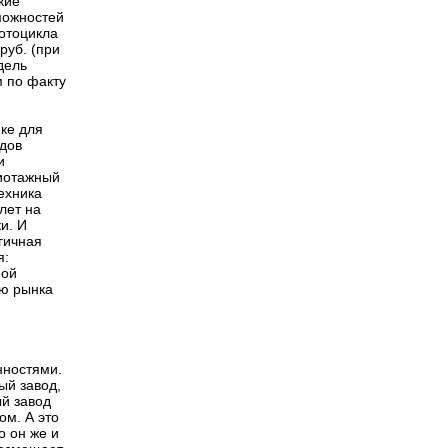
кие
можностей
отоцикла
руб. (при
дель
 по факту
ике для
одов
и
жиотажный
техника
лет на
и. И
гичная
я:
ной
лю рынка
нностями.
ый завод,
й завод
ом. А это
о он же и