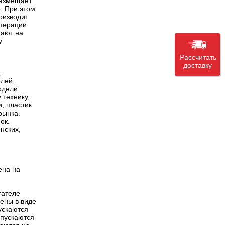
 размещает
. При этом
роизводит
операции
пают на
.
Рассчитать
доставку
,
елей,
одели
 технику,
, пластик
рынка.
ок.
нских,
ена на
гателе
лены в виде
ускаются
ыпускаются