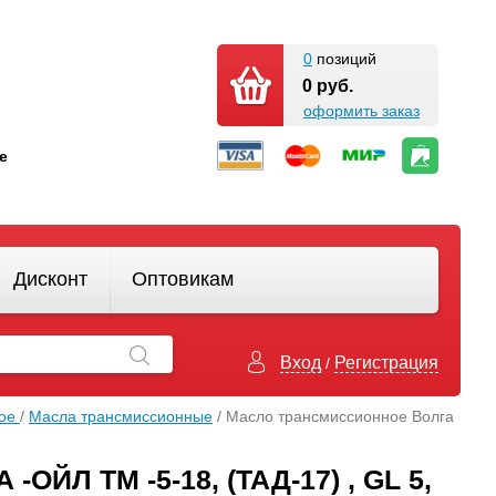
0
позиций
0 руб.
оформить заказ
кте
Дисконт
Оптовикам
Вход
Регистрация
/
ное
/
Масла трансмиссионные
/ Масло трансмиссионное Волга
Л ТМ -5-18, (ТАД-17) , GL 5,