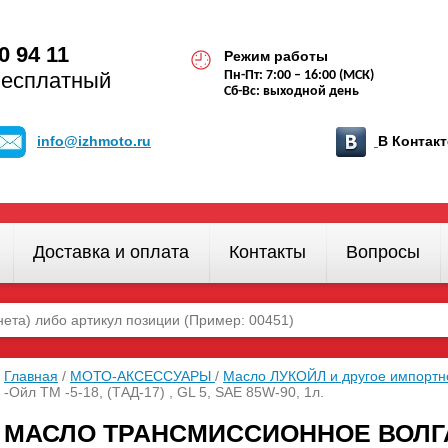
0 94 11
Режим работы
бесплатный
Пн-Пт: 7:00 – 16:00 (МСК)
Сб-Вс: выходной день
info@izhmoto.ru
В Конта
Доставка и оплата
Контакты
Вопросы
Главная
/
МОТО-АКСЕССУАРЫ
/
Масло ЛУКОЙЛ и другое импорт
-Ойл ТМ -5-18, (ТАД-17) , GL 5, SAE 85W-90, 1л.
МАСЛО ТРАНСМИССИОННОЕ ВОЛГА -ОЙ