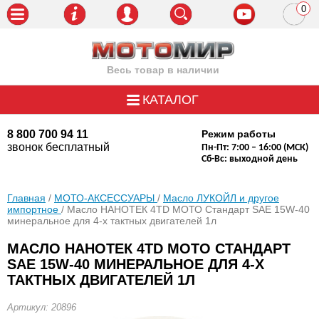
0
пози
Весь товар в наличии
КАТАЛОГ
8 800 700 94 11
Режим работы
звонок бесплатный
Пн-Пт: 7:00 – 16:00 (МСК)
Сб-Вс: выходной день
Главная
/
МОТО-АКСЕССУАРЫ
/
Масло ЛУКОЙЛ и другое
импортное
/ Масло НАНОТЕК 4ТD МОТО Стандарт SAE 15W-40
минеральное для 4-х тактных двигателей 1л
МАСЛО НАНОТЕК 4ТD МОТО СТАНДАРТ
SAE 15W-40 МИНЕРАЛЬНОЕ ДЛЯ 4-Х
ТАКТНЫХ ДВИГАТЕЛЕЙ 1Л
Артикул: 20896