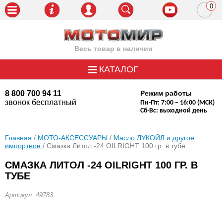
0
пози
Весь товар в наличии
КАТАЛОГ
8 800 700 94 11
Режим работы
звонок бесплатный
Пн-Пт: 7:00 – 16:00 (МСК)
Сб-Вс: выходной день
Главная
/
МОТО-АКСЕССУАРЫ
/
Масло ЛУКОЙЛ и другое
импортное
/ Смазка Литол -24 OILRIGHT 100 гр. в тубе
СМАЗКА ЛИТОЛ -24 OILRIGHT 100 ГР. В
ТУБЕ
Артикул: 49783