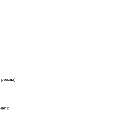
й режим)
чаг с