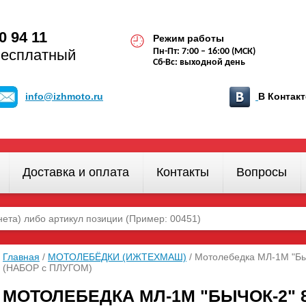
0 94 11
Режим работы
бесплатный
Пн-Пт: 7:00 – 16:00 (МСК)
Сб-Вс: выходной день
info@izhmoto.ru
В Конта
Доставка и оплата
Контакты
Вопросы
Главная
/
МОТОЛЕБЁДКИ (ИЖТЕХМАШ)
/ Мотолебедка МЛ-1М "Бы
(НАБОР с ПЛУГОМ)
МОТОЛЕБЕДКА МЛ-1М "БЫЧОК-2" 8