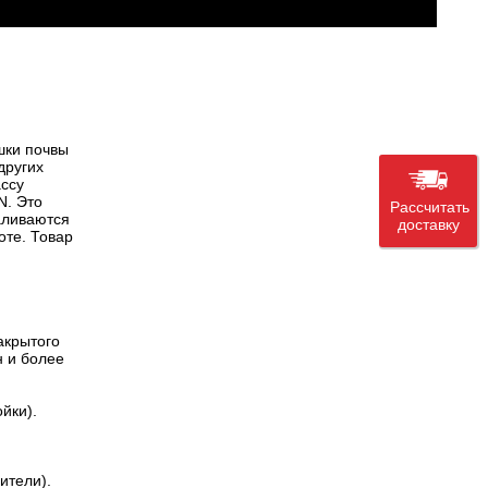
шки почвы
других
ассу
N. Это
Рассчитать
аливаются
доставку
оте. Товар
акрытого
н и более
йки).
ители).