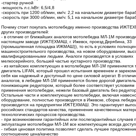
-стартер ручной
-мощность л.с./кВт: 6,5/4,8
-скорость при 1200 об/мин, км/ч: 2,2 на начальном диаметре бара
-скорость при 3000 об/мин, км/ч: 5,1 на начальном диаметре бара
Почему стоит покупать мотолебедку именно производства ИЖТЕХ
других производителей:
- в отличие от ближайших аналогов мотолебедка МЛ-1М производи
настоящем заводе (ИЖТЕХМАШ, г. Ижевск, проезд Дерябина, 33
(промышленная площадка ИЖМАШ)), то есть в условиях полноце
машиностроительного производства, на новом оборудовании, выс
квалифицированными людьми. Аналоги производятся в условиях
мелкосерийного, большей частью кустарного производства.
- из китайских комплетующих в мотолебедке МЛ-1М применяется 
двигатель LIFAN, который прошел испытания временем и зареко
себя как надежный и доступный по цене силовой агрегат. В отличи
аналогов, в лебедке МЛ-1М применяется более дорогой двигатель
понижающим редуктором, который более соответствует условиям
применения мотолебедки, нежели базовый двигатель без редуктор
Остальные части и комплектующие мотолебедки, включая навесн
оборудование, полностью производятся в Ижевске, сборка лебедк
производится на предприятии ИЖТЕХМАШ. Это гарантирует выпо
российских стандартов качества, применение качественных матер
технологических процессов производства.
- при возникновении гарантийных или послегарантийных случаев 
экплуатации мотолебедки МЛ-1М все компектующие всегда доступ
- гибкая ценовая политика позволяет сделать лучшее предложени
соотношению цена/качество