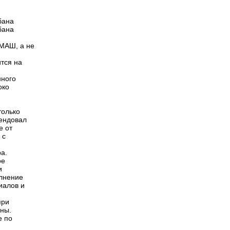
бана
бана
МАШ, а не
тся на
нного
око
только
мендовал
е от
 с
а.
ое
и
лнение
иалов и
при
ны.
е по