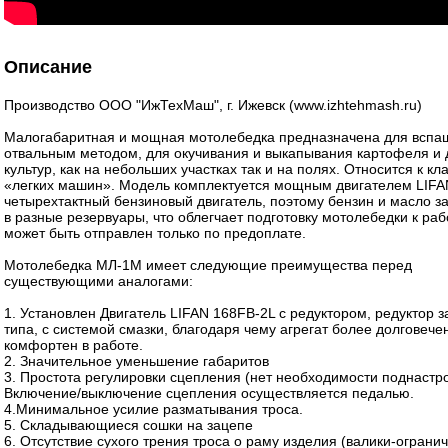
Описание
Производство ООО "ИжТехМаш", г. Ижевск (www.izhtehmash.ru)
Малогабаритная и мощная мотолебедка предназначена для вспа
отвальным методом, для окучивания и выкапывания картофеля и 
культур, как на небольших участках так и на полях. Относится к кл
«легких машин». Модель комплектуется мощным двигателем LIFA
четырехтактный бензиновый двигатель, поэтому бензин и масло з
в разные резервуары, что облегчает подготовку мотолебедки к раб
может быть отправлен только по предоплате.
Мотолебедка МЛ-1М имеет следующие преимущества перед
существующими аналогами:
1. Установлен Двигатель LIFAN 168FB-2L с редуктором, редуктор з
типа, с системой смазки, благодаря чему агрегат более долговече
комфортен в работе.
2. Значительное уменьшение габаритов
3. Простота регулировки сцепления (нет необходимости поднастро
Включение/выключение сцепления осуществляется педалью.
4.Минимальное усилие разматывания троса.
5. Складывающиеся сошки на зацепе
6. Отсутствие сухого трения троса о раму изделия (валики-огранич