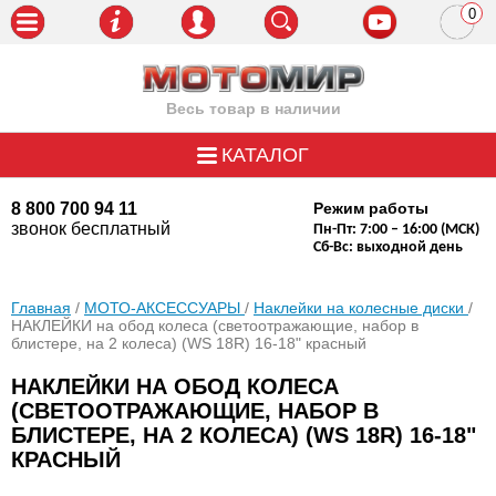
0
пози
Весь товар в наличии
КАТАЛОГ
8 800 700 94 11
Режим работы
звонок бесплатный
Пн-Пт: 7:00 – 16:00 (МСК)
Сб-Вс: выходной день
Главная
/
МОТО-АКСЕССУАРЫ
/
Наклейки на колесные диски
/
НАКЛЕЙКИ на обод колеса (светоотражающие, набор в
блистере, на 2 колеса) (WS 18R) 16-18" красный
НАКЛЕЙКИ НА ОБОД КОЛЕСА
(СВЕТООТРАЖАЮЩИЕ, НАБОР В
БЛИСТЕРЕ, НА 2 КОЛЕСА) (WS 18R) 16-18"
КРАСНЫЙ