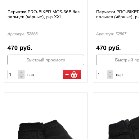
Перчатки PRO-BIKER MCS-66B без
Перчатки PRO-BIKE
пальцев (чёрные), р-р XXL
пальцев (чёрные), р
Артикул: 52868
Артикул: 52867
470 руб.
470 руб.
Быстрый просмотр
Быстрый п
пар
пар