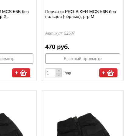
R MCS-66B без
Перчатки PRO-BIKER MCS-66B без
-р XL
пальцев (чёрные), р-р M
Артикул: 52507
470 руб.
росмотр
Быстрый просмотр
пар