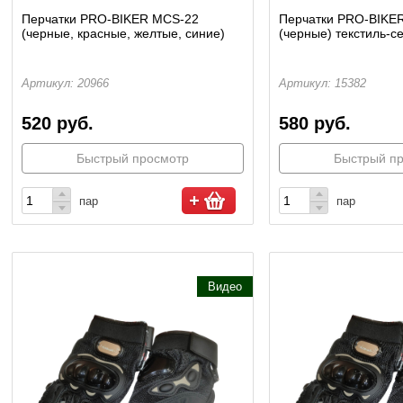
Перчатки PRO-BIKER MCS-22
Перчатки PRO-BIKE
(черные, красные, желтые, синие)
(черные) текстиль-с
Артикул: 20966
Артикул: 15382
520 руб.
580 руб.
Быстрый просмотр
Быстрый п
пар
пар
Видео