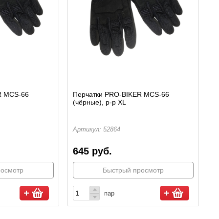
R MCS-66
Перчатки PRO-BIKER MCS-66
(чёрные), р-р XL
Артикул: 52864
645 руб.
росмотр
Быстрый просмотр
пар