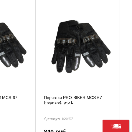
R MCS-67
Перчатки PRO-BIKER MCS-67
(чёрные), р-р L
Артикул: 52869
840 руб.