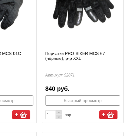
R MCS-01C
Перчатки PRO-BIKER MCS-67
(чёрные), р-р XXL
Артикул: 52871
840 руб.
росмотр
Быстрый просмотр
пар