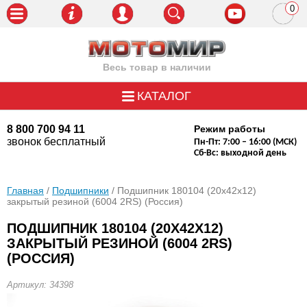
0
пози
Весь товар в наличии
КАТАЛОГ
8 800 700 94 11
Режим работы
звонок бесплатный
Пн-Пт: 7:00 – 16:00 (МСК)
Сб-Вс: выходной день
Главная
/
Подшипники
/ Подшипник 180104 (20x42x12)
закрытый резиной (6004 2RS) (Россия)
ПОДШИПНИК 180104 (20X42X12)
ЗАКРЫТЫЙ РЕЗИНОЙ (6004 2RS)
(РОССИЯ)
Артикул: 34398