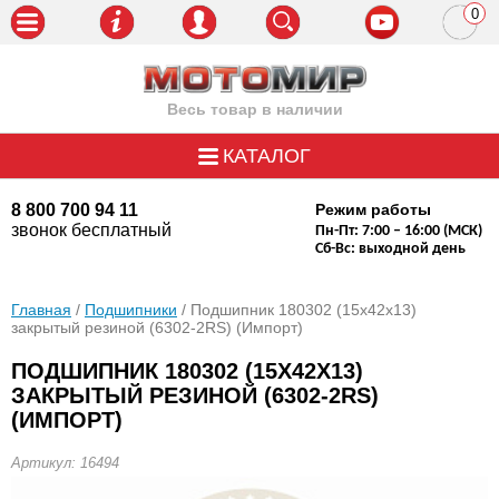
0
пози
Весь товар в наличии
КАТАЛОГ
8 800 700 94 11
Режим работы
звонок бесплатный
Пн-Пт: 7:00 – 16:00 (МСК)
Сб-Вс: выходной день
Главная
/
Подшипники
/ Подшипник 180302 (15x42x13)
закрытый резиной (6302-2RS) (Импорт)
ПОДШИПНИК 180302 (15X42X13)
ЗАКРЫТЫЙ РЕЗИНОЙ (6302-2RS)
(ИМПОРТ)
Артикул: 16494