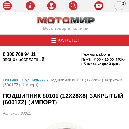
0
пози
Весь товар в наличии
КАТАЛОГ
8 800 700 94 11
Режим работы
звонок бесплатный
Пн-Пт: 7:00 – 16:00 (МСК)
Сб-Вс: выходной день
Главная
/
Подшипники
/ Подшипник 80101 (12х28х8) закрытый
(6001ZZ) (Импорт)
ПОДШИПНИК 80101 (12Х28Х8) ЗАКРЫТЫЙ
(6001ZZ) (ИМПОРТ)
Артикул: 03821