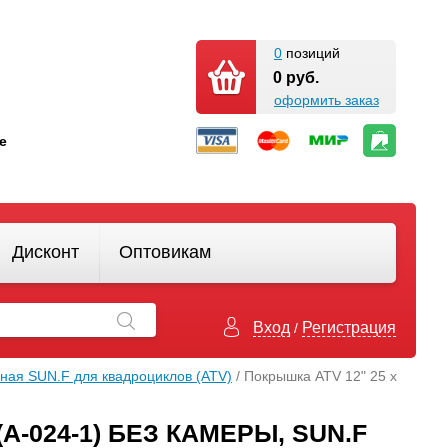
0
позиций
0 руб.
оформить заказ
кте
Дисконт
Оптовикам
Вход
Регистрация
/
ная SUN.F для квадроциклов (АТV)
/ Покрышка ATV 12" 25 х
 (А-024-1) БЕЗ КАМЕРЫ, SUN.F