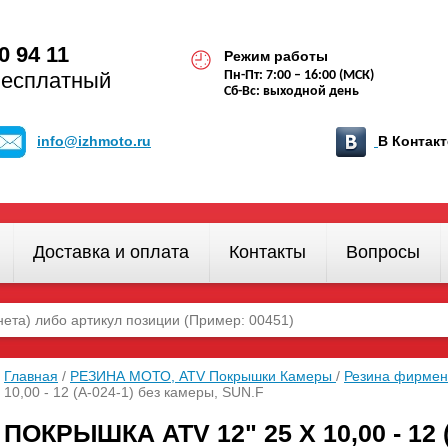
0 94 11
Режим работы
бесплатный
Пн-Пт: 7:00 – 16:00 (МСК)
Сб-Вс: выходной день
info@izhmoto.ru
В Конта
Доставка и оплата
Контакты
Вопросы
Главная
/
РЕЗИНА МОТО, ATV Покрышки Камеры
/
Резина фирмен
10,00 - 12 (А-024-1) без камеры, SUN.F
ПОКРЫШКА ATV 12" 25 Х 10,00 - 12