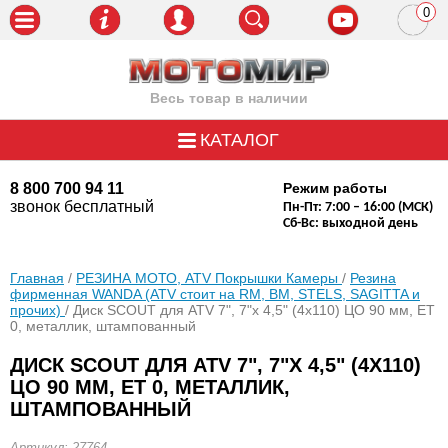
0
пози
Весь товар в наличии
КАТАЛОГ
8 800 700 94 11
Режим работы
звонок бесплатный
Пн-Пт: 7:00 – 16:00 (МСК)
Сб-Вс: выходной день
Главная
/
РЕЗИНА МОТО, ATV Покрышки Камеры
/
Резина
фирменная WANDA (АТV стоит на RM, BM, STELS, SAGITTA и
прочих)
/ Диск SCOUT для ATV 7", 7"х 4,5" (4х110) ЦО 90 мм, ET
0, металлик, штампованный
ДИСК SCOUT ДЛЯ ATV 7", 7"Х 4,5" (4Х110)
ЦО 90 ММ, ET 0, МЕТАЛЛИК,
ШТАМПОВАННЫЙ
Артикул: 27764