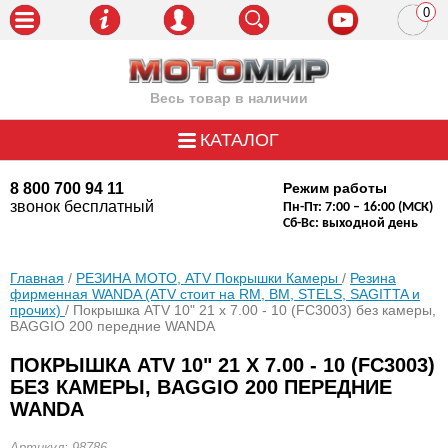
0
пози
Весь товар в наличии
КАТАЛОГ
8 800 700 94 11
Режим работы
звонок бесплатный
Пн-Пт: 7:00 – 16:00 (МСК)
Сб-Вс: выходной день
Главная
/
РЕЗИНА МОТО, ATV Покрышки Камеры
/
Резина
фирменная WANDA (АТV стоит на RM, BM, STELS, SAGITTA и
прочих)
/ Покрышка ATV 10" 21 х 7.00 - 10 (FC3003) без камеры,
BAGGIO 200 передние WANDA
ПОКРЫШКА ATV 10" 21 Х 7.00 - 10 (FC3003)
БЕЗ КАМЕРЫ, BAGGIO 200 ПЕРЕДНИЕ
WANDA
Артикул: 98786