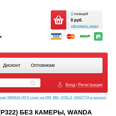
0
позиций
0 руб.
оформить заказ
кте
Дисконт
Оптовикам
Вход
Регистрация
/
ная WANDA (АТV стоит на RM, BM, STELS, SAGITTA и прочих)
0 (Р322) БЕЗ КАМЕРЫ, WANDA