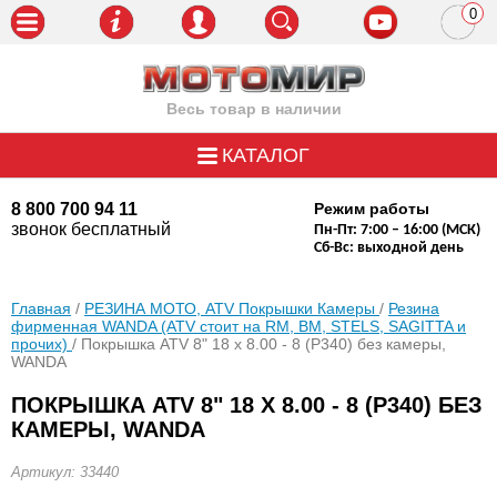
0
пози
Весь товар в наличии
КАТАЛОГ
8 800 700 94 11
Режим работы
звонок бесплатный
Пн-Пт: 7:00 – 16:00 (МСК)
Сб-Вс: выходной день
Главная
/
РЕЗИНА МОТО, ATV Покрышки Камеры
/
Резина
фирменная WANDA (АТV стоит на RM, BM, STELS, SAGITTA и
прочих)
/ Покрышка ATV 8" 18 х 8.00 - 8 (Р340) без камеры,
WANDA
ПОКРЫШКА ATV 8" 18 Х 8.00 - 8 (Р340) БЕЗ
КАМЕРЫ, WANDA
Артикул: 33440