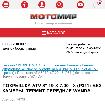
0
пози
Весь товар в наличии
КАТАЛОГ
8 800 700 94 11
Режим работы
звонок бесплатный
Пн-Пт: 7:00 – 16:00 (МСК)
Сб-Вс: выходной день
Главная
/
РЕЗИНА МОТО, ATV Покрышки Камеры
/
Резина
фирменная WANDA (АТV стоит на RM, BM, STELS, SAGITTA и
прочих)
/ Покрышка ATV 8" 19 х 7.00 - 8 (Р311) без камеры,
Термит передние WANDA
ПОКРЫШКА ATV 8" 19 Х 7.00 - 8 (Р311) БЕЗ
КАМЕРЫ, ТЕРМИТ ПЕРЕДНИЕ WANDA
Артикул: 98778