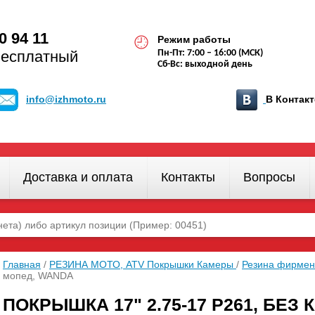
0 94 11
Режим работы
бесплатный
Пн-Пт: 7:00 – 16:00 (МСК)
Сб-Вс: выходной день
info@izhmoto.ru
В Конта
Доставка и оплата
Контакты
Вопросы
Главная
/
РЕЗИНА МОТО, ATV Покрышки Камеры
/
Резина фирме
мопед, WANDA
ПОКРЫШКА 17" 2.75-17 Р261, БЕ