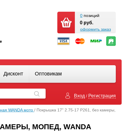
0
позиций
0 руб.
оформить заказ
кте
Дисконт
Оптовикам
Вход
Регистрация
/
нная WANDA мото
/ Покрышка 17" 2.75-17 Р261, без камеры,
З КАМЕРЫ, МОПЕД, WANDA