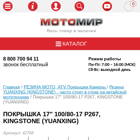
0
пози
Весь товар в наличии
КАТАЛОГ
8 800 700 94 11
Режим работы
звонок бесплатный
Пн-Пт: 7:00 – 16:00 (МСК)
Сб-Вс: выходной день
Главная
/
РЕЗИНА МОТО, ATV Покрышки Камеры
/
Резина
YUANXING (KINGSTONE) - часто стоит в стоке на китайской
мототехнике
/ Покрышка 17" 100/80-17 P267, KINGSTONE
(YUANXING)
ПОКРЫШКА 17" 100/80-17 P267,
KINGSTONE (YUANXING)
Артикул: 42768