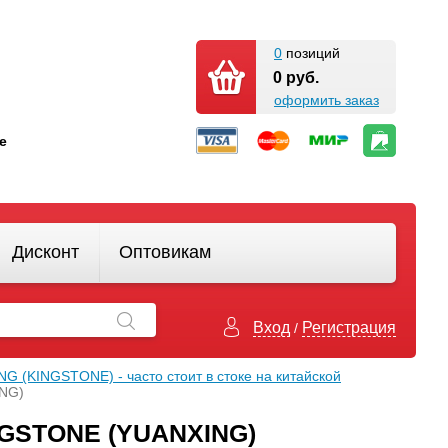
0
позиций
0 руб.
оформить заказ
кте
Дисконт
Оптовикам
Вход
Регистрация
/
G (KINGSTONE) - часто стоит в стоке на китайской
ING)
NGSTONE (YUANXING)