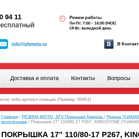
0 94 11
Режим работы
бесплатный
Пн-Пт: 7:00 – 16:00 (МСК)
Сб-Вс: выходной день
info@izhmoto.ru
В Конта
Доставка и оплата
Контакты
Вопросы
Главная
/
РЕЗИНА МОТО, ATV Покрышки Камеры
/
Резина YUANXIN
мототехнике
/ Покрышка 17" 110/80-17 Р267, KINGSTONE (YUANX
ПОКРЫШКА 17" 110/80-17 Р267, KI