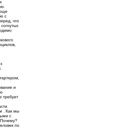
х
ию.
роще
ию с
еред, что
 согнутых
ходимо
икового
оциклов,
з
.
стартером,
ование и
ую
е требует
сти.
и . Как мы
выми с
 Почему?
еловек по