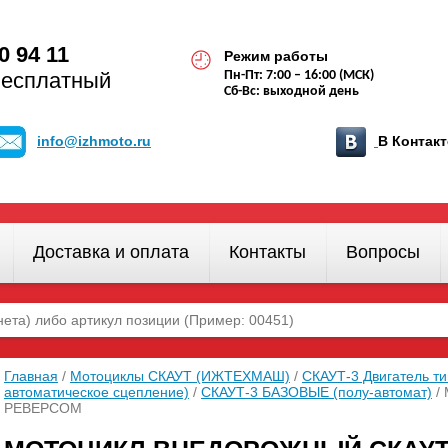
0 94 11
Режим работы
бесплатный
Пн-Пт: 7:00 – 16:00 (МСК)
Сб-Вс: выходной день
info@izhmoto.ru
В Конта
Доставка и оплата
Контакты
Вопросы
Главная
/
Мотоциклы СКАУТ (ИЖТЕХМАШ)
/
СКАУТ-3 Двигатель 
автоматическое сцепление)
/
СКАУТ-3 БАЗОВЫЕ (полу-автомат)
/ 
РЕВЕРСОМ