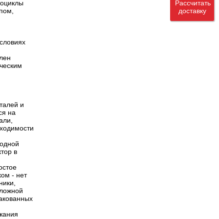
тоциклы
Рассчитать
пом,
доставку
условиях
влен
ическим
талей и
ся на
али,
бходимости
бодной
тор в
остое
ом - нет
ники,
сложной
пакованных
ржания