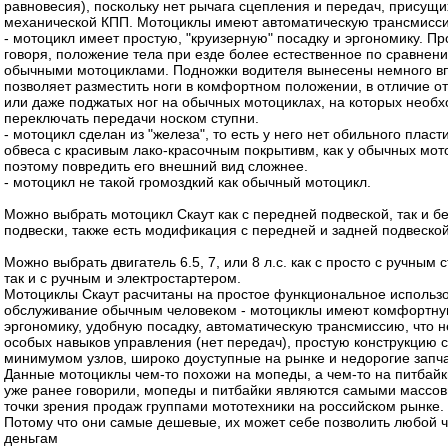
равновесия), поскольку нет рычага сцепления и передач, присущи
механической КПП. Мотоциклы имеют автоматическую трансмисс
- мотоцикл имеет простую, "круизерную" посадку и эргономику. П
говоря, положение тела при езде более естественное по сравнен
обычными мотоциклами. Подножки водителя вынесены немного вп
позволяет разместить ноги в комфортном положении, в отличие от
или даже поджатых ног на обычных мотоциклах, на которых необ
переключать передачи носком ступни.
- мотоцикл сделан из "железа", то есть у него нет обильного пласт
обвеса с красивым лако-красочным покрытивм, как у обычных мот
поэтому повредить его внешний вид сложнее.
- мотоцикл не такой громоздкий как обычный мотоцикл.
Можно выбрать мотоцикл Скаут как с передней подвеской, так и бе
подвески, также есть модификация с передней и задней подвеской
Можно выбрать двигатель 6.5, 7, или 8 л.с. как с просто с ручным 
так и с ручным и электростартером.
Мотоциклы Скаут расчитаны на простое функциональное использ
обслуживание обычным человеком - мотоциклы имеют комфортн
эргономику, удобную посадку, автоматическую трансмиссию, что н
особых навыков управления (нет передач), простую конструкцию с
минимумом узлов, широко доуступные на рынке и недорогие запча
Данные мотоциклы чем-то похожи на мопеды, а чем-то на питбайк
уже ранее говорили, мопеды и питбайки являются самыми массо
точки зрения продаж группами мототехники на российском рынке.
Потому что они самые дешевые, их может себе позволить любой ч
деньгам