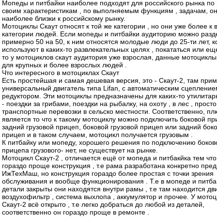
Мопеды и питбайки наиболее подходят для российского рынка по 
своим характеристикам , по выполняемым функциям , задачам, о
наиболее близки к российскому рынку.
Мотоциклы Скаут относят к той же категории , но они уже более к 
категории людей. Если мопеды и питбайки аудиторию можно разд
примерно 50 на 50, к ним относятся молодые люди до 25-ти лет, 
используют в каких-то развлекательных целях , покататься или еще
то у мотоциклов скаут аудитория уже взрослая, данные мотоциклы
для крупных и более взрослых людей .
Что интересного в мотоциклах Скаут
Есть простейшая и самая дешевая версия, это - Скаут-2, там при
универсальный двигатель типа Lifan, с автоматическим сцепление
редуктором. Эти мотоциклы предназначены для каких-то утилита
- поездки за грибами, поездки на рыбалку, на охоту , в лес , просто
транспортные перевозки в сельско местности. Соответственно, п
является то что к такому мотоциклу можно подключить боковой пр
задний грузовой прицеп, боковой грузовой прицеп или задний бок
прицеп и в таком случаем, мотоцикл получается грузовым .
К питбайку или мопеду, хорошего решения по подключению боков
прицепа грузового- нет, не существует на рынке.
Мотоцикл Скаут-2 , отличается ещё от мопеда и питбакйка тем что
гораздо проще конструкция , т.е рама разработана конкретно пре
ИжТехМаш, но конструкция гораздо более простая с точки зрения
обслуживания и вообще функционирования . Т.е в мопеде и питба
детали закрыты они находятся внутри рамы , т.е там находится дв
воздухофильтр , система выхлопа , аккумулятор и прочее. У мото
Скаут-2 всё открыто , т.е легко добраться до любой из деталей,
соответственно он гораздо проще в ремонте .