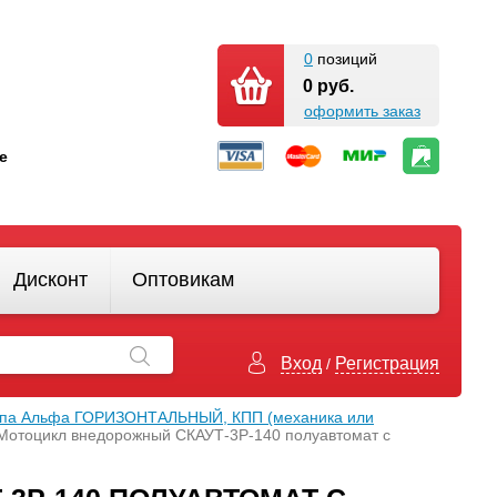
0
позиций
0 руб.
оформить заказ
кте
Дисконт
Оптовикам
Вход
Регистрация
/
типа Альфа ГОРИЗОНТАЛЬНЫЙ, КПП (механика или
Мотоцикл внедорожный СКАУТ-3Р-140 полуавтомат с