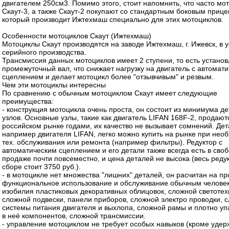
двигателем 250см3. Помимо этого, стоит напомнить, что часто мо
Скаут-3, а также Скаут-2 покупают со стандартным боковым прице
который производит Ижтехмаш специально для этих мотоциклов.
Особенности мотоциклов Скаут (Ижтехмаш)
Мотоциклы Скаут производятся на заводе Ижтехмаш, г. Ижевск, в 
серийного производства.
Трансмиссия данных мотоциклов имеет 2 ступени, то есть устано
промежуточный вал, что снижает нагрузку на двигатель с автомат
сцеплением и делает мотоцикл более "отзывчивым" и резвым.
Чем эти мотоциклы интересны
По сравнению с обычным мотоциклом Скаут имеет следующие
преимущества:
- конструкция мотоцикла очень проста, он состоит из минимума де
узлов. Основные узлы, такие как двигатель LIFAN 168F-2, продают
российском рынке годами, их качество не вызывает сомнений. Дет
например двигателя LIFAN, легко можно купить на рынке при нео
тех. обслуживания или ремонта (например фильтры). Редуктор с
автоматическим сцеплением и его детали также всегда есть в сво
продаже почти повсеместно, и цена деталей не высока (весь редук
сборе стоит 3750 руб.).
- в мотоцикле нет множества "лишних" деталей, он расчитан на пр
функциональное использование и обслуживание обычным человек
изобилия пластиковых декоративных облицовок, сложной светотех
сложной подвески, панели приборов, сложной электро проводки, 
системы питания двигателя и выхлопа, сложной рамы и плотно у
в неё компонентов, сложной трансмиссии.
- управление мотоциклом не требует особых навыков (кроме уде