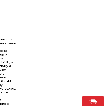
личество
ртикальным
ется
ену и
им
7х10", а
вилку и
елем
кие
щный
-3Р-140
ну
 мотоцикла
ожных
я
ение с