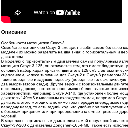
Описание
Особенности мотоциклов Скаут-3
Семейство мотоциклов Скаут-3 вмещает в себя самое большое ко
моделей их можно разделить на два вида: с горизонтальным и ве
двигателем.
В моделях с горизонтальным двигателем самым популярным явля
мотоцикл Скаут-3-125, он отличается тем, что имеет бюджетную ц
основной набор характеристик: двигатель 125 см3 с автоматическ
сцеплением, колеса типичные для Скаут-2 и Скаут-3 размером 23х
также переднюю и заднюю подвеску (переднюю телескопическую 
два амортизатора сзади). Другие версии с горизонтальным двигат
несколько дороже, соответственно имеют более высокие техничес
характеристики, например Скаут-3-140, где установлен более мо
двигатель 140см3 с масляным охлаждением или, например Скаут
двигатель этого мотоцикла помимо трех передач вперед имеет од
передачу назад, то есть задний ход, что удобно при эксплуатации
с боковым прицепом или при преодолении сложных грязевых дор
условий.
В моделях с вертикальным двигателем самой популярной являетс
Скаут-3V-200 с двигателем Zongshen-165-FML, также есть исполн