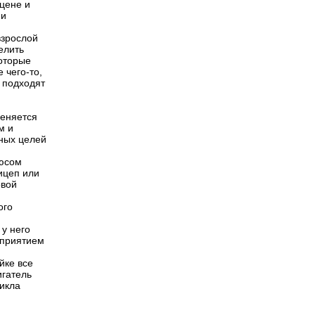
цене и
ни
взрослой
елить
которые
 чего-то,
 подходят
меняется
м и
рных целей
люсом
ицеп или
овой
ого
 у него
дприятием
йке все
игатель
цикла