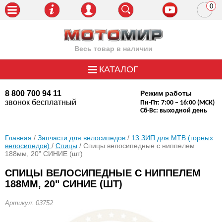
0
пози
Весь товар в наличии
КАТАЛОГ
8 800 700 94 11
Режим работы
звонок бесплатный
Пн-Пт: 7:00 – 16:00 (МСК)
Сб-Вс: выходной день
Главная
/
Запчасти для велосипедов
/
13 ЗИП для MTB (горных
велосипедов)
/
Спицы
/ Спицы велосипедные с ниппелем
188мм, 20" СИНИЕ (шт)
СПИЦЫ ВЕЛОСИПЕДНЫЕ С НИППЕЛЕМ
188ММ, 20" СИНИЕ (ШТ)
Артикул: 03752