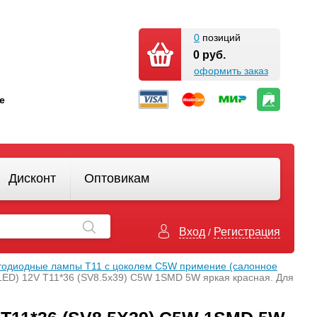
0
позиций
0 руб.
оформить заказ
кте
Дисконт
Оптовикам
Вход
Регистрация
/
тодиодные лампы Т11 с цоколем C5W примение (салонное
LED) 12V T11*36 (SV8.5х39) C5W 1SMD 5W яркая красная. Для