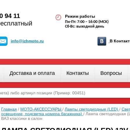
0 94 11
Режим работы
бесплатный
Пн-Пт: 7:00 – 16:00 (МСК)
Сб-Вс: выходной день
info@izhmoto.ru
В Конта
Доставка и оплата
Контакты
Вопросы
Главная
/
МОТО-АКСЕССУАРЫ
/
Лампы светодиодные (LED)
/
Све
освещение, подсветка номера багажника)
/ Лампа светодиодная (
ВАЗ классики в салон