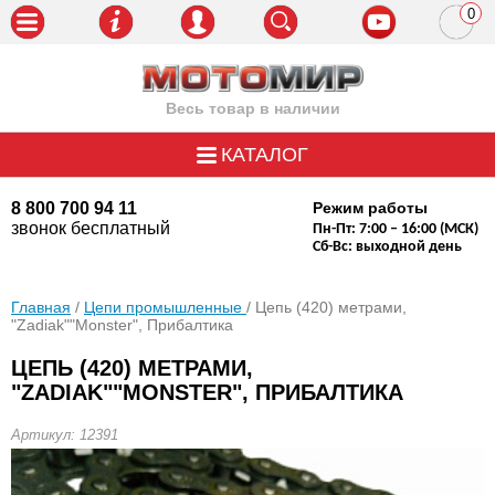
0
пози
Весь товар в наличии
КАТАЛОГ
8 800 700 94 11
Режим работы
звонок бесплатный
Пн-Пт: 7:00 – 16:00 (МСК)
Сб-Вс: выходной день
Главная
/
Цепи промышленные
/ Цепь (420) метрами,
"Zadiak""Monster", Прибалтика
ЦЕПЬ (420) МЕТРАМИ,
"ZADIAK""MONSTER", ПРИБАЛТИКА
Артикул: 12391