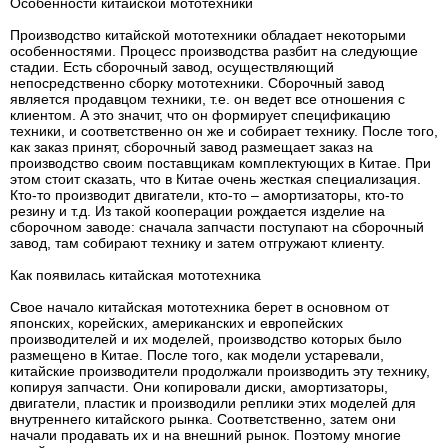
Особенности китайской мототехники
Производство китайской мототехники обладает некоторыми
особенностями. Процесс производства разбит на следующие
стадии. Есть сборочный завод, осуществляющий
непосредственно сборку мототехники. Сборочный завод
является продавцом техники, т.е. он ведет все отношения с
клиентом. А это значит, что он формирует спецификацию
техники, и соответственно он же и собирает технику. После того,
как заказ принят, сборочный завод размещает заказ на
производство своим поставщикам комплектующих в Китае. При
этом стоит сказать, что в Китае очень жесткая специализация.
Кто-то производит двигатели, кто-то – амортизаторы, кто-то
резину и т.д. Из такой кооперации рождается изделие на
сборочном заводе: сначала запчасти поступают на сборочный
завод, там собирают технику и затем отгружают клиенту.
Как появилась китайская мототехника
Свое начало китайская мототехника берет в основном от
японских, корейских, американских и европейских
производителей и их моделей, производство которых было
размещено в Китае. После того, как модели устаревали,
китайские производители продолжали производить эту технику,
копируя запчасти. Они копировали диски, амортизаторы,
двигатели, пластик и производили реплики этих моделей для
внутреннего китайского рынка. Соответственно, затем они
начали продавать их и на внешний рынок. Поэтому многие