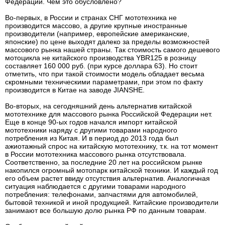
Федерации. Чем это обусловлено?
Во-первых, в России и странах СНГ мототехника не
производится массово, а другие крупные иностранные
производители (например, европейские американские,
японские) по цене выходят далеко за пределы возможностей
массового рынка нашей страны. Так стоимость самого дешевого
мотоцикла не китайского производства YBR125 в розницу
составляет 160 000 руб. (при курсе доллара 63). Но стоит
отметить, что при такой стоимости модель обладает весьма
скромными техническими параметрами, при этом по факту
производится в Китае на заводе JIANSHE.
Во-вторых, на сегодняшний день альтернатив китайской
мототехнике для массового рынка Российской Федерации нет.
Еще в конце 90-ых годов начался импорт китайской
мототехники наряду с другими товарами народного
потребления из Китая. И в период до 2013 года был
ажиотажный спрос на китайскую мототехнику, т.к. на тот момент
в России мототехника массового рынка отсутствовала.
Соответственно, за последние 20 лет на российском рынке
накопился огромный мотопарк китайской техники. И каждый год
его объем растет ввиду отсутствия альтернатив. Аналогичная
ситуация наблюдается с другими товарами народного
потребления: телефонами, запчастями для автомобилей,
бытовой техникой и иной продукцией. Китайские производители
занимают все большую долю рынка РФ по данным товарам.