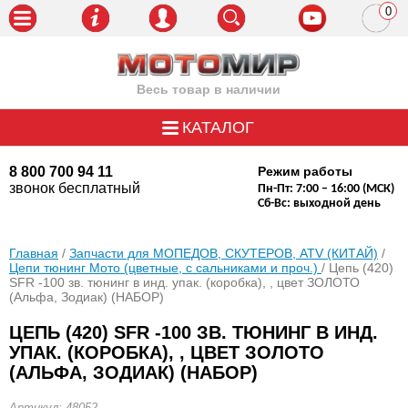
0
пози
Весь товар в наличии
КАТАЛОГ
8 800 700 94 11
Режим работы
звонок бесплатный
Пн-Пт: 7:00 – 16:00 (МСК)
Сб-Вс: выходной день
Главная
/
Запчасти для МОПЕДОВ, СКУТЕРОВ, ATV (КИТАЙ)
/
Цепи тюнинг Мото (цветные, с сальниками и проч.)
/ Цепь (420)
SFR -100 зв. тюнинг в инд. упак. (коробка), , цвет ЗОЛОТО
(Альфа, Зодиак) (НАБОР)
ЦЕПЬ (420) SFR -100 ЗВ. ТЮНИНГ В ИНД.
УПАК. (КОРОБКА), , ЦВЕТ ЗОЛОТО
(АЛЬФА, ЗОДИАК) (НАБОР)
Артикул: 48052