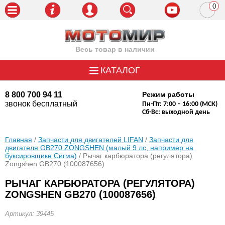
0
пози
Весь товар в наличии
КАТАЛОГ
8 800 700 94 11
Режим работы
звонок бесплатный
Пн-Пт: 7:00 – 16:00 (МСК)
Сб-Вс: выходной день
Главная
/
Запчасти для двигателей LIFAN
/
Запчасти для
двигателя GB270 ZONGSHEN (малый 9 лс, например на
буксировщике Сигма)
/ Рычаг карбюратора (регулятора)
Zongshen GB270 (100087656)
РЫЧАГ КАРБЮРАТОРА (РЕГУЛЯТОРА)
ZONGSHEN GB270 (100087656)
Артикул: 39445