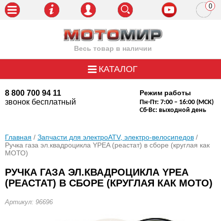
0
пози
Весь товар в наличии
КАТАЛОГ
8 800 700 94 11
Режим работы
звонок бесплатный
Пн-Пт: 7:00 – 16:00 (МСК)
Сб-Вс: выходной день
Главная
/
Запчасти для электроATV, электро-велосипедов
/
Ручка газа эл.квадроцикла YPEA (реастат) в сборе (круглая как
МОТО)
РУЧКА ГАЗА ЭЛ.КВАДРОЦИКЛА YPEA
(РЕАСТАТ) В СБОРЕ (КРУГЛАЯ КАК МОТО)
Артикул: 96696