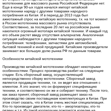
мототехнике для массового рынка Российской Федерации нет.
Еще в конце 90-ых годов начался импорт китайской
мототехники наряду с другими товарами народного
потребления из Китая. И в период до 2013 года был
ажиотажный спрос на китайскую мототехнику, т.к. на тот момент
в России мототехника массового рынка отсутствовала.
Соответственно, за последние 20 лет на российском рынке
накопился огромный мотопарк китайской техники. И каждый год
его объем растет ввиду отсутствия альтернатив. Аналогичная
ситуация наблюдается с другими товарами народного
потребления: телефонами, запчастями для автомобилей,
бытовой техникой и иной продукцией. Китайские производители
занимают все большую долю рынка РФ по данным товарам.
Особенности китайской мототехники
Производство китайской мототехники обладает некоторыми
особенностями. Процесс производства разбит на следующие
стадии. Есть сборочный завод, осуществляющий
непосредственно сборку мототехники. Сборочный завод
является продавцом техники, т.е. он ведет все отношения с
клиентом. А это значит, что он формирует спецификацию
техники, и соответственно он же и собирает технику. После того,
как заказ принят, сборочный завод размещает заказ на
производство своим поставщикам комплектующих в Китае. При
этом стоит сказать, что в Китае очень жесткая специализация.
Кто-то производит двигатели, кто-то – амортизаторы, кто-то
резину и т.д. Из такой кооперации рождается изделие на