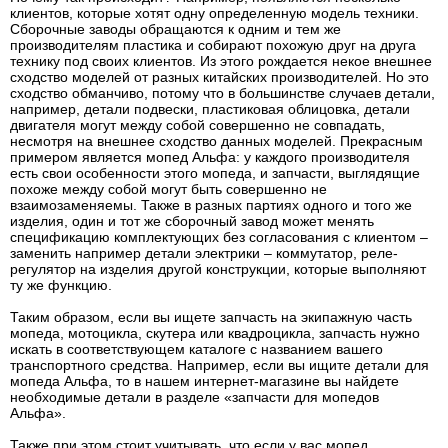
клиентов, которые хотят одну определенную модель техники.
Сборочные заводы обращаются к одним и тем же
производителям пластика и собирают похожую друг на друга
технику под своих клиентов. Из этого рождается некое внешнее
сходство моделей от разных китайских производителей. Но это
сходство обманчиво, потому что в большинстве случаев детали,
например, детали подвески, пластиковая облицовка, детали
двигателя могут между собой совершенно не совпадать,
несмотря на внешнее сходство данных моделей. Прекрасным
примером является мопед Альфа: у каждого производителя
есть свои особенности этого мопеда, и запчасти, выглядящие
похоже между собой могут быть совершенно не
взаимозаменяемы. Также в разных партиях одного и того же
изделия, один и тот же сборочный завод может менять
спецификацию комплектующих без согласования с клиентом –
заменить например детали электрики – коммутатор, реле-
регулятор на изделия другой конструкции, которые выполняют
ту же функцию.
Таким образом, если вы ищете запчасть на экипажную часть
мопеда, мотоцикла, скутера или квадроцикла, запчасть нужно
искать в соответствующем каталоге с названием вашего
транспортного средства. Например, если вы ищите детали для
мопеда Альфа, то в нашем интернет-магазине вы найдете
необходимые детали в разделе «запчасти для мопедов
Альфа».
Также при этом стоит учитывать, что если у вас мопед,