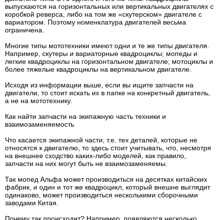
выпускаются на горизонтальных или вертикальных двигателях с
коробкой реверса, либо на том же «скутерском» двигателе с
вариатором. Поэтому номенклатура двигателей весьма
ограничена.
Многие типы мототехники имеют одни и те же типы двигателя.
Например, скутеры и вариаторные квадроциклы; мопеды и
легкие квадроциклы на горизонтальном двигателе; мотоциклы и
более тяжелые квадроциклы на вертикальном двигателе.
Исходя из информации выше, если вы ищите запчасти на
двигатели, то стоит искать их в папке на конкретный двигатель,
а не на мототехнику.
Как найти запчасти на экипажную часть техники и
взаимозаменяемость
Что касается экипажной части, т.е. тех деталей, которые не
относятся к двигателю, то здесь стоит учитывать, что, несмотря
на внешнее сходство каких-либо моделей, как правило,
запчасти на них могут быть не взаимозаменяемы.
Так мопед Альфа может производиться на десятках китайских
фабрик, и один и тот же квадроцикл, который внешне выглядит
одинаково, может производиться несколькими сборочными
заводами Китая.
Почему так происходит? Например, появляются несколько