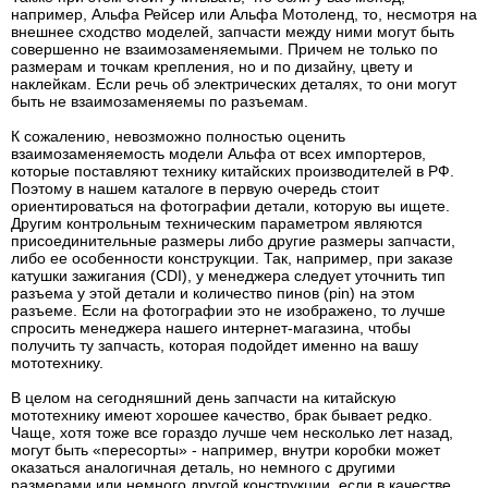
например, Альфа Рейсер или Альфа Мотоленд, то, несмотря на
внешнее сходство моделей, запчасти между ними могут быть
совершенно не взаимозаменяемыми. Причем не только по
размерам и точкам крепления, но и по дизайну, цвету и
наклейкам. Если речь об электрических деталях, то они могут
быть не взаимозаменяемы по разъемам.
К сожалению, невозможно полностью оценить
взаимозаменяемость модели Альфа от всех импортеров,
которые поставляют технику китайских производителей в РФ.
Поэтому в нашем каталоге в первую очередь стоит
ориентироваться на фотографии детали, которую вы ищете.
Другим контрольным техническим параметром являются
присоединительные размеры либо другие размеры запчасти,
либо ее особенности конструкции. Так, например, при заказе
катушки зажигания (CDI), у менеджера следует уточнить тип
разъема у этой детали и количество пинов (pin) на этом
разъеме. Если на фотографии это не изображено, то лучше
спросить менеджера нашего интернет-магазина, чтобы
получить ту запчасть, которая подойдет именно на вашу
мототехнику.
В целом на сегодняшний день запчасти на китайскую
мототехнику имеют хорошее качество, брак бывает редко.
Чаще, хотя тоже все гораздо лучше чем несколько лет назад,
могут быть «пересорты» - например, внутри коробки может
оказаться аналогичная деталь, но немного с другими
размерами или немного другой конструкции, если в качестве