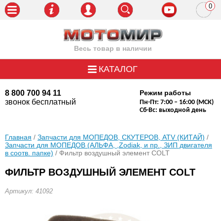
0
пози
Весь товар в наличии
КАТАЛОГ
8 800 700 94 11
Режим работы
звонок бесплатный
Пн-Пт: 7:00 – 16:00 (МСК)
Сб-Вс: выходной день
Главная
/
Запчасти для МОПЕДОВ, СКУТЕРОВ, ATV (КИТАЙ)
/
Запчасти для МОПЕДОВ (АЛЬФА, ,Zodiak, и пр., ЗИП двигателя
в соотв. папке)
/ Фильтр воздушный элемент COLT
ФИЛЬТР ВОЗДУШНЫЙ ЭЛЕМЕНТ COLT
Артикул: 41092