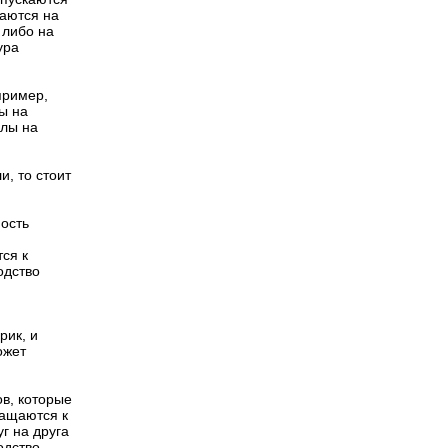
каются на
 либо на
ура
пример,
ы на
клы на
, то стоит
мость
тся к
одство
рик, и
ожет
в, которые
ращаются к
г на друга
одство