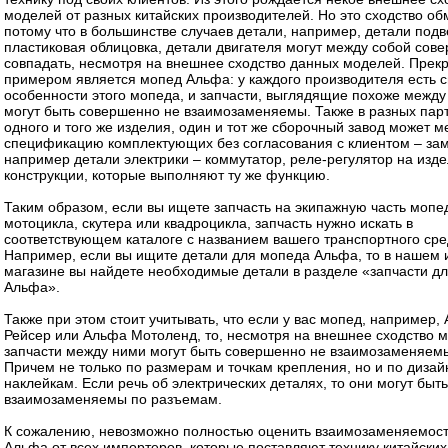
моделей от разных китайских производителей. Но это сходство об
потому что в большинстве случаев детали, например, детали подв
пластиковая облицовка, детали двигателя могут между собой сов
совпадать, несмотря на внешнее сходство данных моделей. Прек
примером является мопед Альфа: у каждого производителя есть 
особенности этого мопеда, и запчасти, выглядящие похоже между
могут быть совершенно не взаимозаменяемы. Также в разных пар
одного и того же изделия, один и тот же сборочный завод может м
спецификацию комплектующих без согласования с клиентом – за
например детали электрики – коммутатор, реле-регулятор на изде
конструкции, которые выполняют ту же функцию.
Таким образом, если вы ищете запчасть на экипажную часть мопе
мотоцикла, скутера или квадроцикла, запчасть нужно искать в
соответствующем каталоге с названием вашего транспортного сре
Например, если вы ищите детали для мопеда Альфа, то в нашем 
магазине вы найдете необходимые детали в разделе «запчасти д
Альфа».
Также при этом стоит учитывать, что если у вас мопед, например,
Рейсер или Альфа Мотоленд, то, несмотря на внешнее сходство 
запчасти между ними могут быть совершенно не взаимозаменяем
Причем не только по размерам и точкам крепления, но и по дизайн
наклейкам. Если речь об электрических деталях, то они могут быть
взаимозаменяемы по разъемам.
К сожалению, невозможно полностью оценить взаимозаменяемос
Альфа от всех импортеров, которые поставляют технику китайских