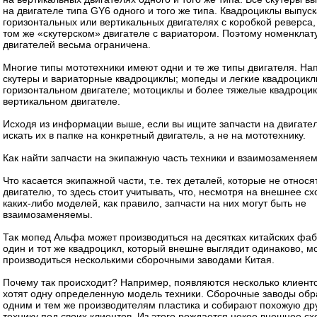
на двигателе типа GY6 одного и того же типа. Квадроциклы выпус
горизонтальных или вертикальных двигателях с коробкой реверса,
том же «скутерском» двигателе с вариатором. Поэтому номенклат
двигателей весьма ограничена.
Многие типы мототехники имеют одни и те же типы двигателя. На
скутеры и вариаторные квадроциклы; мопеды и легкие квадроцикл
горизонтальном двигателе; мотоциклы и более тяжелые квадроци
вертикальном двигателе.
Исходя из информации выше, если вы ищите запчасти на двигатели
искать их в папке на конкретный двигатель, а не на мототехнику.
Как найти запчасти на экипажную часть техники и взаимозаменяе
Что касается экипажной части, т.е. тех деталей, которые не относя
двигателю, то здесь стоит учитывать, что, несмотря на внешнее сх
каких-либо моделей, как правило, запчасти на них могут быть не
взаимозаменяемы.
Так мопед Альфа может производиться на десятках китайских фаб
один и тот же квадроцикл, который внешне выглядит одинаково, м
производиться несколькими сборочными заводами Китая.
Почему так происходит? Например, появляются несколько клиенто
хотят одну определенную модель техники. Сборочные заводы об
одним и тем же производителям пластика и собирают похожую дру
технику под своих клиентов. Из этого рождается некое внешнее сх