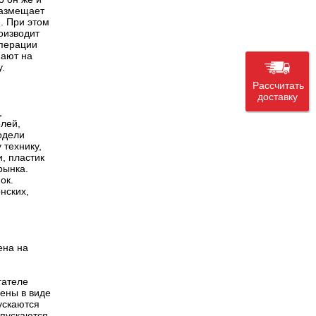
 размещает
. При этом
роизводит
операции
пают на
.
Рассчитать
доставку
,
елей,
одели
 технику,
, пластик
рынка.
ок.
нских,
ена на
гателе
лены в виде
ускаются
ыпускаются