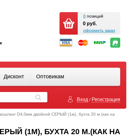
0
позиций
0 руб.
оформить заказ
кте
Дисконт
Оптовикам
Вход
Регистрация
/
зошланг D4,0мм двойной СЕРЫЙ (1м), бухта 20 м.(как на
ЫЙ (1М), БУХТА 20 М.(КАК НА