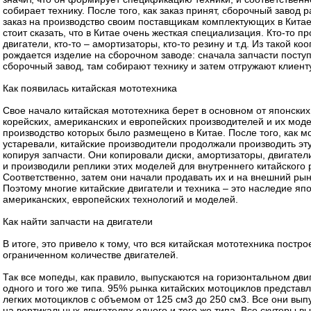
собирает технику. После того, как заказ принят, сборочный завод
заказ на производство своим поставщикам комплектующих в Китае
стоит сказать, что в Китае очень жесткая специализация. Кто-то п
двигатели, кто-то – амортизаторы, кто-то резину и т.д. Из такой ко
рождается изделие на сборочном заводе: сначала запчасти посту
сборочный завод, там собирают технику и затем отгружают клиенту
Как появилась китайская мототехника
Свое начало китайская мототехника берет в основном от японских
корейских, американских и европейских производителей и их мод
производство которых было размещено в Китае. После того, как м
устаревали, китайские производители продолжали производить эту
копируя запчасти. Они копировали диски, амортизаторы, двигатели
и производили реплики этих моделей для внутреннего китайского 
Соответственно, затем они начали продавать их и на внешний рын
Поэтому многие китайские двигатели и техника – это наследие япо
американских, европейских технологий и моделей.
Как найти запчасти на двигатели
В итоге, это привело к тому, что вся китайская мототехника постро
ограниченном количестве двигателей.
Так все мопеды, как правило, выпускаются на горизонтальном дви
одного и того же типа. 95% рынка китайских мотоциклов представ
легких мотоциклов с объемом от 125 см3 до 250 см3. Все они вып
на вертикальных двигателях одного и того же типа. Все скутеры в