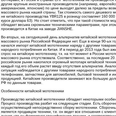
другие крупные иностранные производители (например, европейс
американские, японские) по цене выходят далеко за пределы воз
массового рынка нашей страны. Так стоимость самого дешевого м
не китайского производства YBR125 в розницу составляет 160 000 
курсе доллара 63). Но стоит отметить, что при такой стоимости мо
обладает весьма скромными техническими параметрами, при этом
производится в Китае на заводе JIANSHE.
Во-вторых, на сегодняшний день альтернатив китайской мототехн
массового рынка Российской Федерации нет. Еще в конце 90-ых г
начался импорт китайской мототехники наряду с другими товарам
народного потребления из Китая. И в период до 2013 года был а
спрос на китайскую мототехнику, т.к. на тот момент в России мото
массового рынка отсутствовала. Соответственно, за последние 20 
российском рынке накопился огромный мотопарк китайской техник
каждый год его объем растет ввиду отсутствия альтернатив. Анало
ситуация наблюдается с другими товарами народного потреблени
телефонами, запчастями для автомобилей, бытовой техникой и и
продукцией. Китайские производители занимают все большую до
РФ по данным товарам.
Особенности китайской мототехники
Производство китайской мототехники обладает некоторыми особе
Процесс производства разбит на следующие стадии. Есть сборочн
осуществляющий непосредственно сборку мототехники. Сборочны
является продавцом техники, т.е. он ведет все отношения с клиент
значит, что он формирует спецификацию техники, и соответственн