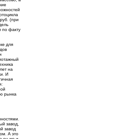
кие
можностей
отоцикла
руб. (при
дель
 по факту
ике для
одов
и
жиотажный
техника
лет на
и. И
гичная
я:
ной
лю рынка
нностями.
ый завод,
й завод
ом. А это
о он же и