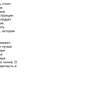
ь стоит
им
ные
струкции.
следует
том
ить
, которая
 имеют
о лучше
три
ми
мера
во пинов. О
запчасть и