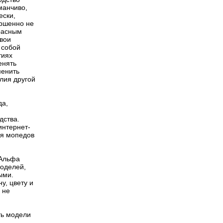
манчиво,
ески,
ершенно не
расным
свои
 собой
тиях
енять
менить
лия другой
да,
дства.
интернет-
ля мопедов
 Альфа
моделей,
ыми.
у, цвету и
 не
ть модели