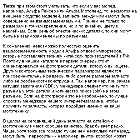
Также при этом стоит учитывать, что если у вас мопед,
например, Альфа Рейсер или Альфа Мотоленд, то, несмотря на
внешнее сходство моделей, запчасти между ними могут быть
совершенно не взаимозаменяемыми. Причем не только по
размерам и точкам крепления, но и по дизайну, цвету и
наклейкам. Если речь об электрических деталях, то они могут
быть не взаимозаменяемы по разъемам.
К сожалению, невозможно полностью оценить
взаимозаменяемость модели Альфа от всех импортеров,
которые поставляют технику китайских производителей в РФ.
Поэтому в нашем каталоге в первую очередь стоит
ориентироваться на фотографии детали, которую вы ищете.
Другим контрольным техническим параметром являются
присоединительные размеры либо другие размеры запчасти,
либо ее особенности конструкции. Так, например, при заказе
катушки зажигания (CDI), у менеджера следует уточнить тип
разъема у этой детали и количество пинов (pin) на этом
разъеме. Если на фотографии это не изображено, то лучше
спросить менеджера нашего интернет-магазина, чтобы
получить ту запчасть, которая подойдет именно на вашу
мототехнику.
В целом на сегодняшний день запчасти на китайскую
мототехнику имеют хорошее качество, брак бывает редко.
Чаще, хотя тоже все гораздо лучше чем несколько лет назад,
могут быть «пересорты» - например, внутри коробки может