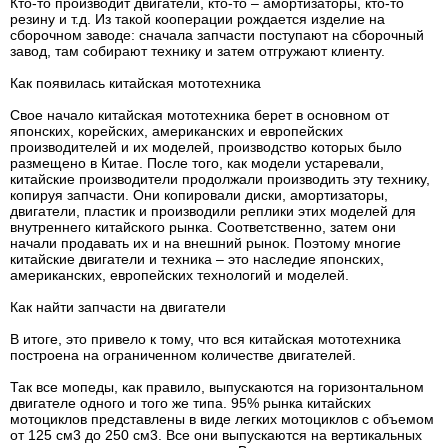
Кто-то производит двигатели, кто-то – амортизаторы, кто-то
резину и т.д. Из такой кооперации рождается изделие на
сборочном заводе: сначала запчасти поступают на сборочный
завод, там собирают технику и затем отгружают клиенту.
Как появилась китайская мототехника
Свое начало китайская мототехника берет в основном от
японских, корейских, американских и европейских
производителей и их моделей, производство которых было
размещено в Китае. После того, как модели устаревали,
китайские производители продолжали производить эту технику,
копируя запчасти. Они копировали диски, амортизаторы,
двигатели, пластик и производили реплики этих моделей для
внутреннего китайского рынка. Соответственно, затем они
начали продавать их и на внешний рынок. Поэтому многие
китайские двигатели и техника – это наследие японских,
американских, европейских технологий и моделей.
Как найти запчасти на двигатели
В итоге, это привело к тому, что вся китайская мототехника
построена на ограниченном количестве двигателей.
Так все мопеды, как правило, выпускаются на горизонтальном
двигателе одного и того же типа. 95% рынка китайских
мотоциклов представлены в виде легких мотоциклов с объемом
от 125 см3 до 250 см3. Все они выпускаются на вертикальных