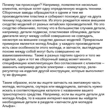
Почему так происходит? Например, появляются несколько
клиентов, которые хотят одну определенную модель техники.
Сборочные заводы обращаются к одним и тем же
производителям пластика и собирают похожую друг на друга
технику под своих клиентов. Из этого рождается некое внешнее
сходство моделей от разных китайских производителей. Но это
сходство обманчиво, потому что в большинстве случаев детали,
например, детали подвески, пластиковая облицовка, детали
двигателя могут между собой совершенно не совпадать,
несмотря на внешнее сходство данных моделей. Прекрасным
примером является мопед Альфа: у каждого производителя
есть свои особенности этого мопеда, и запчасти, выглядящие
похоже между собой могут быть совершенно не
взаимозаменяемы. Также в разных партиях одного и того же
изделия, один и тот же сборочный завод может менять
спецификацию комплектующих без согласования с клиентом –
заменить например детали электрики – коммутатор, реле-
регулятор на изделия другой конструкции, которые выполняют
ту же функцию.
Таким образом, если вы ищете запчасть на экипажную часть
мопеда, мотоцикла, скутера или квадроцикла, запчасть нужно
искать в соответствующем каталоге с названием вашего
транспортного средства. Например, если вы ищите детали для
мопеда Альфа, то в нашем интернет-магазине вы найдете
необходимые детали в разделе «запчасти для мопедов
Альфа».