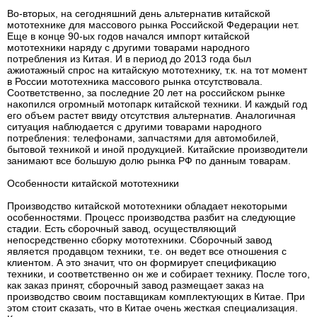
Во-вторых, на сегодняшний день альтернатив китайской
мототехнике для массового рынка Российской Федерации нет.
Еще в конце 90-ых годов начался импорт китайской
мототехники наряду с другими товарами народного
потребления из Китая. И в период до 2013 года был
ажиотажный спрос на китайскую мототехнику, т.к. на тот момент
в России мототехника массового рынка отсутствовала.
Соответственно, за последние 20 лет на российском рынке
накопился огромный мотопарк китайской техники. И каждый год
его объем растет ввиду отсутствия альтернатив. Аналогичная
ситуация наблюдается с другими товарами народного
потребления: телефонами, запчастями для автомобилей,
бытовой техникой и иной продукцией. Китайские производители
занимают все большую долю рынка РФ по данным товарам.
Особенности китайской мототехники
Производство китайской мототехники обладает некоторыми
особенностями. Процесс производства разбит на следующие
стадии. Есть сборочный завод, осуществляющий
непосредственно сборку мототехники. Сборочный завод
является продавцом техники, т.е. он ведет все отношения с
клиентом. А это значит, что он формирует спецификацию
техники, и соответственно он же и собирает технику. После того,
как заказ принят, сборочный завод размещает заказ на
производство своим поставщикам комплектующих в Китае. При
этом стоит сказать, что в Китае очень жесткая специализация.