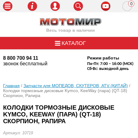
0
пози
Весь товар в наличии
КАТАЛОГ
8 800 700 94 11
Режим работы
звонок бесплатный
Пн-Пт: 7:00 – 16:00 (МСК)
Сб-Вс: выходной день
Главная
/
Запчасти для МОПЕДОВ, СКУТЕРОВ, ATV (КИТАЙ)
/
Колодки тормозные дисковые Kymco, KeeWay (пара) (QT-18)
Скорпион, Рапира
КОЛОДКИ ТОРМОЗНЫЕ ДИСКОВЫЕ
KYMCO, KEEWAY (ПАРА) (QT-18)
СКОРПИОН, РАПИРА
Артикул: 10719