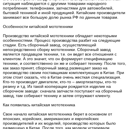
ситуация наблюдается с другими товарами народного
потребления: телефонами, запчастями для автомобилей,
бытовой техникой и иной продукцией. Китайские производители
занимают все большую долю рынка РФ по данным товарам.
Особенности китайской мототехники
Производство китайской мототехники обладает некоторыми
особенностями. Процесс производства разбит на следующие
стадии. Есть сборочный завод, осуществляющий
непосредственно сборку мототехники. Сборочный завод
является продавцом техники, т.е. он ведет все отношения с
клиентом. А это значит, что он формирует спецификацию
техники, и соответственно он же и собирает технику. После того,
как заказ принят, сборочный завод размещает заказ на
производство своим поставщикам комплектующих в Китае. При
этом стоит сказать, что в Китае очень жесткая специализация.
Кто-то производит двигатели, кто-то – амортизаторы, кто-то
резину и т.д. Из такой кооперации рождается изделие на
сборочном заводе: сначала запчасти поступают на сборочный
завод, там собирают технику и затем отгружают клиенту.
Как появилась китайская мототехника
Свое начало китайская мототехника берет в основном от
японских, корейских, американских и европейских
производителей и их моделей, производство которых было
размещено в Китае. После того, как модели устаревали,