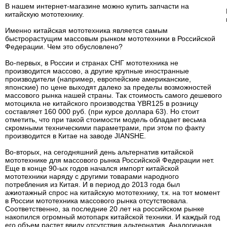
В нашем интернет-магазине можно купить запчасти на
китайскую мототехнику.
Именно китайская мототехника является самым
быстрорастущим массовым рынком мототехники в Российской
Федерации. Чем это обусловлено?
Во-первых, в России и странах СНГ мототехника не
производится массово, а другие крупные иностранные
производители (например, европейские американские,
японские) по цене выходят далеко за пределы возможностей
массового рынка нашей страны. Так стоимость самого дешевого
мотоцикла не китайского производства YBR125 в розницу
составляет 160 000 руб. (при курсе доллара 63). Но стоит
отметить, что при такой стоимости модель обладает весьма
скромными техническими параметрами, при этом по факту
производится в Китае на заводе JIANSHE.
Во-вторых, на сегодняшний день альтернатив китайской
мототехнике для массового рынка Российской Федерации нет.
Еще в конце 90-ых годов начался импорт китайской
мототехники наряду с другими товарами народного
потребления из Китая. И в период до 2013 года был
ажиотажный спрос на китайскую мототехнику, т.к. на тот момент
в России мототехника массового рынка отсутствовала.
Соответственно, за последние 20 лет на российском рынке
накопился огромный мотопарк китайской техники. И каждый год
его объем растет ввиду отсутствия альтернатив. Аналогичная