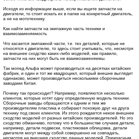
Исходя из информации выше, если вы ищите запчасти на
двигатели, то стоит искать их в папке на конкретный двигатель,
а не на мототехнику.
Как найти запчасти на экипажную часть техники и
взаимозаменяемость
Что касается экипажной части, т.е. тех деталей, которые не
относятся к двигателю, то здесь стоит учитывать, что, несмотря
на внешнее сходство каких-либо моделей, как правило,
запчасти на них могут быть не взаимозаменяемы.
Так мопед Альфа может производиться на десятках китайских
фабрик, и один и тот же квадроцикл, который внешне выглядит
одинаково, может производиться несколькими сборочными
заводами Китая.
Почему так происходит? Например, появляются несколько
клиентов, которые хотят одну определенную модель техники.
Сборочные заводы обращаются к одним и тем же
производителям пластика и собирают похожую друг на друга
технику под своих клиентов. Из этого рождается некое внешнее
сходство моделей от разных китайских производителей. Но это
сходство обманчиво, потому что в большинстве случаев детали,
например, детали подвески, пластиковая облицовка, детали
двигателя могут между собой совершенно не совпадать,
несмотря на внешнее сходство данных моделей. Прекрасным