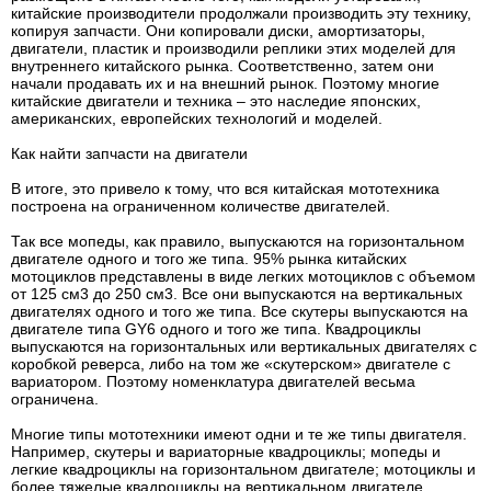
китайские производители продолжали производить эту технику,
копируя запчасти. Они копировали диски, амортизаторы,
двигатели, пластик и производили реплики этих моделей для
внутреннего китайского рынка. Соответственно, затем они
начали продавать их и на внешний рынок. Поэтому многие
китайские двигатели и техника – это наследие японских,
американских, европейских технологий и моделей.
Как найти запчасти на двигатели
В итоге, это привело к тому, что вся китайская мототехника
построена на ограниченном количестве двигателей.
Так все мопеды, как правило, выпускаются на горизонтальном
двигателе одного и того же типа. 95% рынка китайских
мотоциклов представлены в виде легких мотоциклов с объемом
от 125 см3 до 250 см3. Все они выпускаются на вертикальных
двигателях одного и того же типа. Все скутеры выпускаются на
двигателе типа GY6 одного и того же типа. Квадроциклы
выпускаются на горизонтальных или вертикальных двигателях с
коробкой реверса, либо на том же «скутерском» двигателе с
вариатором. Поэтому номенклатура двигателей весьма
ограничена.
Многие типы мототехники имеют одни и те же типы двигателя.
Например, скутеры и вариаторные квадроциклы; мопеды и
легкие квадроциклы на горизонтальном двигателе; мотоциклы и
более тяжелые квадроциклы на вертикальном двигателе.