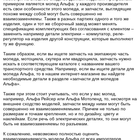
примером является мопед Альфа: у каждого производителя
есть свои особенности этого мопеда, и запчасти, выглядящие
похоже между собой могут быть совершенно не
взаимозаменяемы. Также в разных партиях одного и того же
изделия, один и тот же сборочный завод может менять
спецификацию комплектующих без согласования с клиентом –
заменить например детали электрики – коммутатор, реле-
регулятор на изделия другой конструкции, которые выполняют
ту же функцию.
Таким образом, если вы ищете запчасть на экипажную часть
мопеда, мотоцикла, скутера или квадроцикла, запчасть нужно
искать в соответствующем каталоге с названием вашего
транспортного средства. Например, если вы ищите детали для
мопеда Альфа, то в нашем интернет-магазине вы найдете
необходимые детали в разделе «запчасти для мопедов
Альфа».
Также при этом стоит учитывать, что если у вас мопед,
например, Альфа Рейсер или Альфа Мотоленд, то, несмотря на
внешнее сходство моделей, запчасти между ними могут быть
совершенно не взаимозаменяемыми. Причем не только по
размерам и точкам крепления, но и по дизайну, цвету и
наклейкам. Если речь об электрических деталях, то они могут
быть не взаимозаменяемы по разъемам.
К сожалению, невозможно полностью оценить
взаимозаменяемость модели Альфа от всех импортеров,