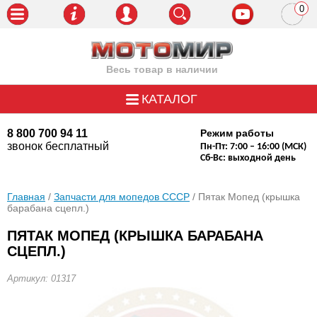
0
пози
Весь товар в наличии
КАТАЛОГ
8 800 700 94 11
Режим работы
звонок бесплатный
Пн-Пт: 7:00 – 16:00 (МСК)
Сб-Вс: выходной день
Главная
/
Запчасти для мопедов СССР
/ Пятак Мопед (крышка
барабана сцепл.)
ПЯТАК МОПЕД (КРЫШКА БАРАБАНА
СЦЕПЛ.)
Артикул: 01317