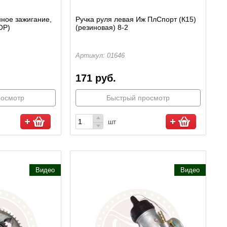
нное зажигание,
Ручка руля левая Иж ПлСпорт (К15)
ОР)
(резиновая) 8-2
Артикул: 01646
171 руб.
росмотр
Быстрый просмотр
шт
Видео
Видео