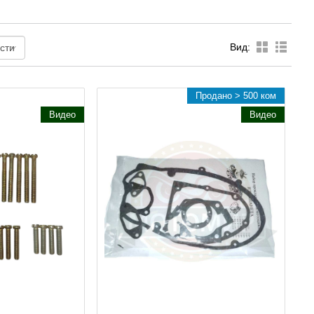
Вид:
Продано > 500 ком
Видео
Видео