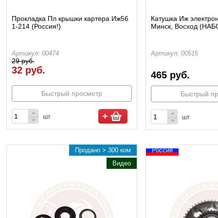
Прокладка Пл крышки картера Иж56
Катушка Иж электро
1-214 (Россия!)
Минск, Восход (НАБ
Артикул: 00474
Артикул: 00515
29 руб.
32 руб.
465 руб.
Быстрый просмотр
Быстрый п
шт
шт
Продано > 300 ком
Россия
Видео