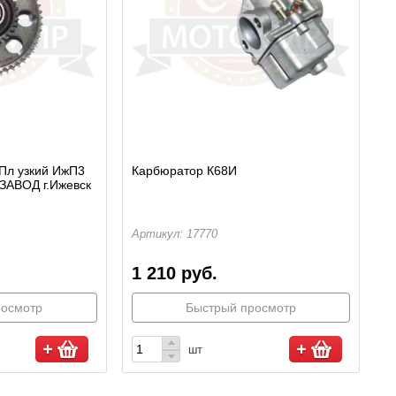
Пл узкий ИжП3
Карбюратор К68И
 ЗАВОД г.Ижевск
Артикул: 17770
1 210 руб.
росмотр
Быстрый просмотр
шт