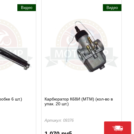
Видео
Видео
обке 6 шт.)
Карбюратор К68И (МТМ) (кол-во в
упак. 20 шт.)
Артикул: 09376
1 070 руб.