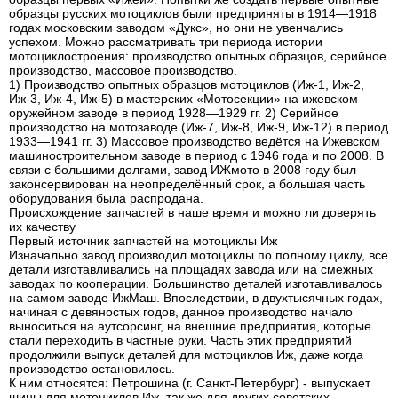
образцы русских мотоциклов были предприняты в 1914—1918
годах московским заводом «Дукс», но они не увенчались
успехом. Можно рассматривать три периода истории
мотоциклостроения: производство опытных образцов, серийное
производство, массовое производство.
1) Производство опытных образцов мотоциклов (Иж-1, Иж-2,
Иж-3, Иж-4, Иж-5) в мастерских «Мотосекции» на ижевском
оружейном заводе в период 1928—1929 гг. 2) Серийное
производство на мотозаводе (Иж-7, Иж-8, Иж-9, Иж-12) в период
1933—1941 гг. 3) Массовое производство ведётся на Ижевском
машиностроительном заводе в период с 1946 года и по 2008. В
связи с большими долгами, завод ИЖмото в 2008 году был
законсервирован на неопределённый срок, а большая часть
оборудования была распродана.
Происхождение запчастей в наше время и можно ли доверять
их качеству
Первый источник запчастей на мотоциклы Иж
Изначально завод производил мотоциклы по полному циклу, все
детали изготавливались на площадях завода или на смежных
заводах по кооперации. Большинство деталей изготавливалось
на самом заводе ИжМаш. Впоследствии, в двухтысячных годах,
начиная с девяностых годов, данное производство начало
выноситься на аутсорсинг, на внешние предприятия, которые
стали переходить в частные руки. Часть этих предприятий
продолжили выпуск деталей для мотоциклов Иж, даже когда
производство остановилось.
К ним относятся: Петрошина (г. Санкт-Петербург) - выпускает
шины для мотоциклов Иж, так же для других советских