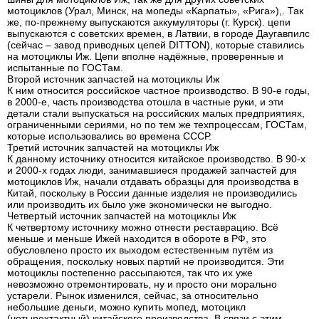
мотоциклов (Урал, Минск, на мопеды «Карпаты», «Рига»),. Так
же, по-прежнему выпускаются аккумуляторы (г. Курск). цепи
выпускаются с советских времен, в Латвии, в городе Даугавпилс
(сейчас – завод приводных цепей DITTON), которые ставились
на мотоциклы Иж. Цепи вполне надёжные, проверенные и
испытанные по ГОСТам.
Второй источник запчастей на мотоциклы Иж
К ним относится российское частное производство. В 90-е годы,
в 2000-е, часть производства отошла в частные руки, и эти
детали стали выпускаться на российских малых предприятиях,
ограниченными сериями, но по тем же техпроцессам, ГОСТам,
которые использовались во времена СССР.
Третий источник запчастей на мотоциклы Иж
К данному источнику относится китайское производство. В 90-х
и 2000-х годах люди, занимавшиеся продажей запчастей для
мотоциклов Иж, начали отдавать образцы для производства в
Китай, поскольку в России данные изделия не производились
или производить их было уже экономически не выгодно.
Четвертый источник запчастей на мотоциклы Иж
К четвертому источнику можно отнести реставрацию. Всё
меньше и меньше Ижей находится в обороте в РФ, это
обусловлено просто их выходом естественным путём из
обращения, поскольку новых партий не производится. Эти
мотоциклы постепенно рассыпаются, так что их уже
невозможно отремонтировать, ну и просто они морально
устарели. Рынок изменился, сейчас, за относительно
небольшие деньги, можно купить мопед, мотоцикл
(четырехтактный) китайского производства. В связи с этим,