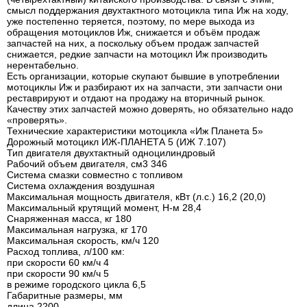
смысл поддержания двухтактного мотоцикла типа Иж на ходу,
уже постепенно теряется, поэтому, по мере выхода из
обращения мотоциклов Иж, снижается и объём продаж
запчастей на них, а поскольку объем продаж запчастей
снижается, редкие запчасти на мотоцикл Иж производить
нерентабельно.
Есть организации, которые скупают бывшие в употреблении
мотоциклы Иж и разбирают их на запчасти, эти запчасти они
реставрируют и отдают на продажу на вторичный рынок.
Качеству этих запчастей можно доверять, но обязательно надо
«проверять».
Технические характеристики мотоцикла «Иж Планета 5»
Дорожный мотоцикл ИЖ-ПЛАНЕТА 5 (ИЖ 7.107)
Тип двигателя двухтактный одноцилиндровый
Рабочий объем двигателя, см3 346
Система смазки совместно с топливом
Система охлаждения воздушная
Максимальная мощность двигателя, кВт (л.с.) 16,2 (20,0)
Максимальный крутящий момент, Н-м 28,4
Снаряженная масса, кг 180
Максимальная нагрузка, кг 170
Максимальная скорость, км/ч 120
Расход топлива, л/100 км:
при скорости 60 км/ч 4
при скорости 90 км/ч 5
в режиме городского цикла 6,5
Габаритные размеры, мм
длина 2200