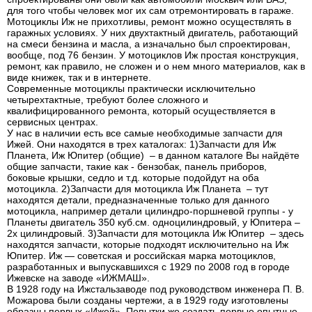
для того чтобы человек мог их сам отремонтировать в гараже.
Мотоциклы Иж не прихотливы, ремонт можно осуществлять в
гаражных условиях. У них двухтактный двигатель, работающий
на смеси бензина и масла, а изначально был спроектирован,
вообще, под 76 бензин. У мотоциклов Иж простая конструкция,
ремонт, как правило, не сложен и о нем много материалов, как в
виде книжек, так и в интернете.
Современные мотоциклы практически исключительно
четырехтактные, требуют более сложного и
квалифицированного ремонта, который осуществляется в
сервисных центрах.
У нас в наличии есть все самые необходимые запчасти для
Ижей. Они находятся в трех каталогах: 1)Запчасти для Иж
Планета, Иж Юпитер (общие) – в данном каталоге Вы найдёте
общие запчасти, такие как - бензобак, панель приборов,
боковые крышки, седло и т.д. которые подойдут на оба
мотоцикла. 2)Запчасти для мотоцикла Иж Планета – тут
находятся детали, предназначенные только для данного
мотоцикла, например детали цилиндро-поршневой группы - у
Планеты двигатель 350 куб.см. одноцилиндровый, у Юпитера –
2х цилиндровый. 3)Запчасти для мотоцикла Иж Юпитер – здесь
находятся запчасти, которые подходят исключительно на Иж
Юпитер. Иж — советская и российская марка мотоциклов,
разработанных и выпускавшихся с 1929 по 2008 год в городе
Ижевске на заводе «ИЖМАШ».
В 1928 году на Ижстальзаводе под руководством инженера П. В.
Можарова были созданы чертежи, а в 1929 году изготовлены
образцы первых «Ижей». Попытки же создать первые опытные