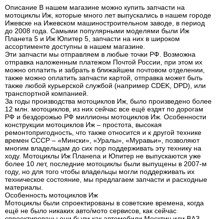
Описание В нашем магазине можно купить запчасти на
мотоциклы Иж, которые много лет выпускались в нашем городе
Ижевске на Ижевском машиностроительном заводе, в период
до 2008 года. Самыми популярными моделями были Иж
Планета 5 и Иж Юпитер 5, запчасти на них в широком
ассортименте доступны в нашем магазине.
Эти запчасти мы отправляем в любые точки РФ. Возможна
отправка наложенным платежом Почтой России, при этом их
можно оплатить и забрать в ближайшем почтовом отделении,
также можно оплатить запчасти картой, отправка может быть
также любой курьерской службой (например CDEK, DPD), или
транспортной компанией.
За годы производства мотоциклов Иж, было произведено более
12 млн. мотоциклов, из них сейчас все ещё ездят по дорогам
РФ и бездорожью РФ миллионы мотоциклов Иж. Особенности
конструкции мотоциклов Иж – простота, высокая
ремонтопригодность, что также относится и к другой технике
времен СССР – «Мински», «Уралы», «Муравьи», позволяют
многим владельцам до сих пор поддерживать эту технику на
ходу. Мотоциклы Иж Планеnа и Юпитер не выпускаются уже
более 10 лет, последние мотоциклы были выпущены в 2007-м
году, но для того чтобы владельцы могли поддерживать их
техническое состояние, мы предлагаем запчасти и расходные
материалы.
Особенность мотоциклов Иж
Мотоциклы были спроектированы в советские времена, когда
ещё не было никаких авто/мото сервисов, как сейчас
спроектированы они были как автомобили Москвич или ВАЗ,