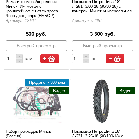
Рычаги тормоза/сцепления
Покрышка ПетроШина 18"
Минск, Иж метал с
Л-291, 3.00-18 (80/90-18) с
кронштейном с натяж.троса
камерой, Минск универсальная
Черн деш., пара (НАБОР)
Артикул: 12164
Артикул: 04657
500 руб.
3 500 руб.
Быстрый просмотр
Быстрый просмотр
ком
шт
Продано > 300 ком
Видео
Видео
Набор прокладок Минск
Покрышка ПетроШина 18"
(Россия)
Л-231, 3.25-18 (90/100-18) с