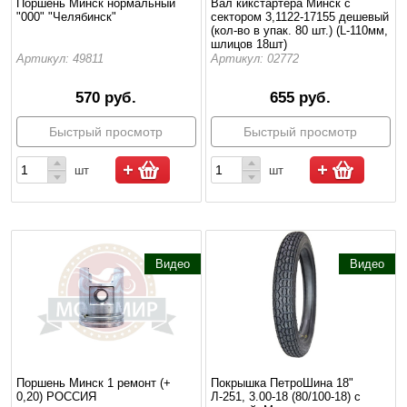
Поршень Минск нормальный
Вал кикстартера Минск с
"000" "Челябинск"
сектором 3,1122-17155 дешевый
(кол-во в упак. 80 шт.) (L-110мм,
шлицов 18шт)
Артикул: 49811
Артикул: 02772
570 руб.
655 руб.
Быстрый просмотр
Быстрый просмотр
шт
шт
Видео
Видео
Поршень Минск 1 ремонт (+
Покрышка ПетроШина 18"
0,20) РОССИЯ
Л-251, 3.00-18 (80/100-18) с