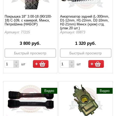
Покрышка 18" 3.00-18 (90/100-
Амортизатор задний (L-300mm,
18) С-109, с камерой, Минск,
D1-12mm, H1-22mm, D2-10mm,
ПетроШина (НАБОР)
H2-21mm) Минск (хром) стд.
(упак.20 шт.)
Артикул: 77215
Артикул: 00873
3 800 руб.
1 320 руб.
Быстрый просмотр
Быстрый просмотр
шт
шт
Видео
Видео