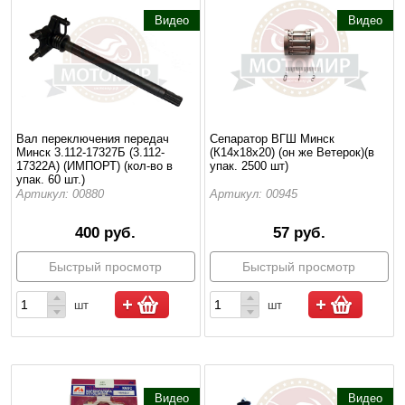
Видео
Видео
Вал переключения передач
Сепаратор ВГШ Минск
Минск 3.112-17327Б (3.112-
(К14х18х20) (он же Ветерок)(в
17322А) (ИМПОРТ) (кол-во в
упак. 2500 шт)
упак. 60 шт.)
Артикул: 00880
Артикул: 00945
400 руб.
57 руб.
Быстрый просмотр
Быстрый просмотр
шт
шт
Видео
Видео