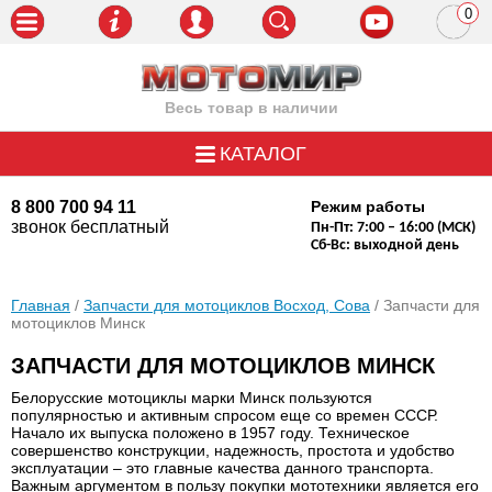
0
пози
Весь товар в наличии
КАТАЛОГ
8 800 700 94 11
Режим работы
звонок бесплатный
Пн-Пт: 7:00 – 16:00 (МСК)
Сб-Вс: выходной день
Главная
/
Запчасти для мотоциклов Восход, Сова
/ Запчасти для
мотоциклов Минск
ЗАПЧАСТИ ДЛЯ МОТОЦИКЛОВ МИНСК
Белорусские мотоциклы марки Минск пользуются
популярностью и активным спросом еще со времен СССР.
Начало их выпуска положено в 1957 году. Техническое
совершенство конструкции, надежность, простота и удобство
эксплуатации – это главные качества данного транспорта.
Важным аргументом в пользу покупки мототехники является его